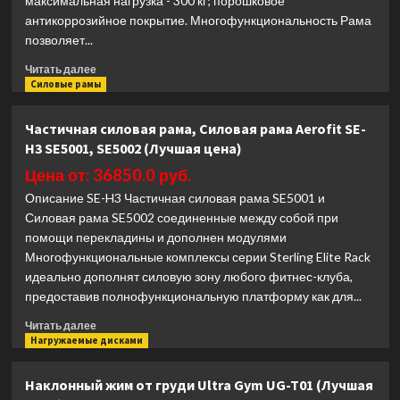
максимальная нагрузка - 300 кг; порошковое
антикоррозийное покрытие. Многофункциональность Рама
позволяет...
Прочитать
Читать далее
больше
Силовые рамы
о
Силовая
Частичная силовая рама, Силовая рама Aerofit SE-
рама
H3 SE5001, SE5002 (Лучшая цена)
Protrain
HCRD-
Цена от: 36850.0 руб.
3100
Описание SE-H3 Частичная силовая рама SE5001 и
(Лучшая
Силовая рама SE5002 соединенные между собой при
цена)
помощи перекладины и дополнен модулями
Многофункциональные комплексы серии Sterling Elite Rack
идеально дополнят силовую зону любого фитнес-клуба,
предоставив полнофункциональную платформу как для...
Прочитать
Читать далее
больше
Нагружаемые дисками
о
Частичная
Наклонный жим от груди Ultra Gym UG-T01 (Лучшая
силовая