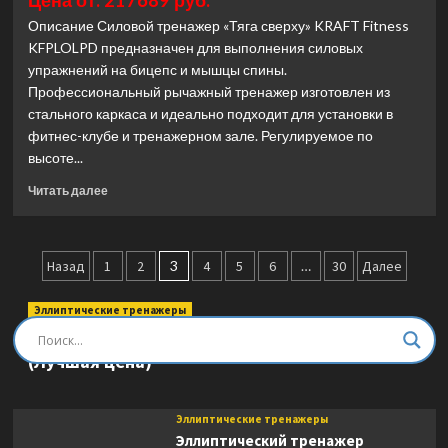
Цена от: 217689 руб.
Ultra
Описание Силовой тренажер «Тяга сверху» KRAFT Fitness
Gym
KFPLOLPD предназначен для выполнения силовых
UG-
упражнений на бицепс и мышцы спины.
CL618
(Лучшая
Профессиональный рычажный тренажер изготовлен из
цена)
стального каркаса и идеально подходит для установки в
фитнес-клубе и тренажерном зале. Регулируемое по
высоте...
Прочитать
Читать далее
больше
о
Тяга
Пагинация
сверху
Назад
1
2
3
4
5
6
…
30
Далее
Kraft
записей
Fitness
Эллиптические тренажеры
PL
Эллиптический тренажер DFC E8745T
Optima
(Лучшая цена)
KFPLOLPD
(Лучшая
цена)
Эллиптические тренажеры
Эллиптический тренажер