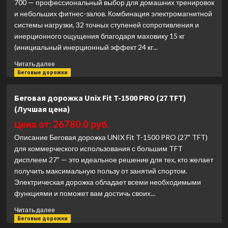
700 — профессиональный выбор для домашних тренировок
и небольших фитнес-залов. Комбинация электромагнитной
системы нагрузки, 32 точных ступеней сопротивления и
инерционного ощущения благодаря маховику 15 кг
(инициальный инерционный эффект 24 кг...
Прочитать
Читать далее
больше
Беговые дорожки
о
Велотренажер
Беговая дорожка Unix Fit T-1500 PRO (27 TFT)
Спин-
(Лучшая цена)
байк
UNIX
Цена от: 26780.0 руб.
Fit
Описание Беговая дорожка UNIX Fit T-1500 PRO (27" TFT)
Smart
для коммерческого использования с большим TFT
Light
дисплеем 27" — это идеальное решение для тех, кто желает
700
(Лучшая
получить максимальную пользу от занятий спортом.
цена)
Электрическая дорожка обладает всеми необходимыми
функциями и поможет вам достичь своих...
Прочитать
Читать далее
больше
Беговые дорожки
о