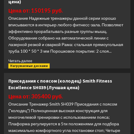
цена)
рама,
Силовая
Цена от: 150195 руб.
рама
Описание Надежные тренажеры данной серии хорошо
Aerofit
вписываются в интерьер любого фитнесс-зала. Позволяют
SE-
эффективно прорабатывать разные группы мышц.
H3
SE5001,
Оборудование собрано на автоматической линии с
SE5002
лазерной резкой и сваркой Рама: стальная прямоугольная
(Лучшая
труба 100 * 50 * 3 мм Порошковое покрытие: 2 слоя...
цена)
Прочитать
Читать далее
больше
Нагружаемые дисками
о
Наклонный
Приседания с поясом (колодец) Smith Fitness
жим
Excellence SH039 (Лучшая цена)
от
груди
Цена от: 305400 руб.
Ultra
Описание Тренажер Smith SH039 Приседания с поясом
Gym
("колодец") Полноценная высокая конструкция для
UG-
многочелевой тренировки с использованием пояса;
T01
(Лучшая
Плаформа регулируется в 5ти положенями для подбора
цена)
максимально комфортного угла постановки стоп; Четыре