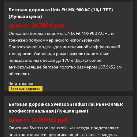
Беговая
Беговая дорожка Unix Fit MX-980 AC (10,1 TFT)
дорожка
(Лучшая цена)
Unix
Fit
Цена от: 26780.0 руб.
T-
Описание Беговая дорожка UNIX Fit MX-980 AC – это
1500
тренажёр полукоммерческого использования.
PRO
Превосходная модель для интенсивной и эффективной
(27
TFT)
тренировки. Усиленная рама позволит заниматься
(Лучшая
пользователям с весом до 170 кг. Двухслойное
цена)
антискользящее беговое полотно размером 137,5х52 см
обеспечит...
Прочитать
Читать далее
больше
Беговые дорожки
о
Беговая
Беговая дорожка Svensson Industrial PERFORMER
дорожка
профессиональная (Лучшая цена)
Unix
Fit
Цена от: 220990.0 руб.
MX-
Описание Svensson Industrial, как всегда, представляет
980
нечто эстетичное и притягивающее взгляды — модель
AC