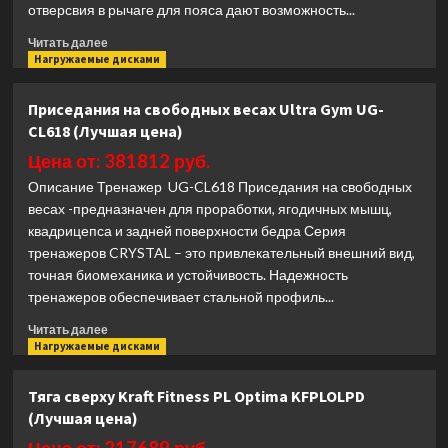
отверсвия в рычаге для пояса дают возможность...
Прочитать
Читать далее
больше
Нагружаемые дисками
о
Приседания
Приседания на свободных весах Ultra Gym UG-
с
CL618 (Лучшая цена)
поясом
(колодец)
Цена от: 381812 руб.
Smith
Описание Тренажер UG-CL618 Приседания на свободных
Fitness
весах -предназначен для проработки, ягодичных мышц,
Excellence
квадрицепса и задней поверхности бедра Серия
SH039
(Лучшая
тренажеров CRYSTAL – это привлекательный внешний вид,
цена)
точная биомеханика и устойчивость. Надежность
тренажеров обеспечивает стальной профиль...
Прочитать
Читать далее
больше
Нагружаемые дисками
о
Приседания
Тяга сверху Kraft Fitness PL Optima KFPLOLPD
на
(Лучшая цена)
свободных
весах