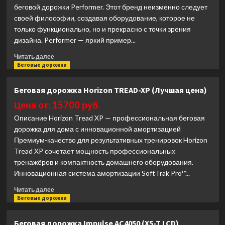
беговой дорожки Performer. Этот бренд неизменно следует
(10,1
TFT)
своей философии, создавая оборудование, которое не
(Лучшая
только функционально, но и прекрасно с точки зрения
цена)
дизайна. Performer — яркий пример...
Прочитать
Читать далее
больше
Беговые дорожки
о
Беговая
Беговая дорожка Horizon TREAD-XP (Лучшая цена)
дорожка
Svensson
Цена от: 15700 руб.
Industrial
Описание Horizon Tread XP — профессиональная беговая
PERFORMER
дорожка для дома с инновационной амортизацией
профессиональная
Премиум-качество для результативных тренировок Horizon
(Лучшая
Tread XP сочетает мощность профессиональных
цена)
тренажёров и компактность домашнего оборудования.
Инновационная система амортизации SoftTrak Pro™...
Прочитать
Читать далее
больше
Беговые дорожки
о
Беговая
Беговая дорожка Impulse AC4050 (X5-T LCD)