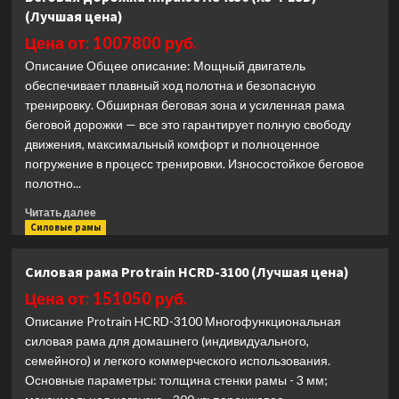
дорожка
(Лучшая цена)
Horizon
TREAD-
Цена от: 1007800 руб.
XP
Описание Общее описание: Мощный двигатель
(Лучшая
обеспечивает плавный ход полотна и безопасную
цена)
тренировку. Обширная беговая зона и усиленная рама
беговой дорожки — все это гарантирует полную свободу
движения, максимальный комфорт и полноценное
погружение в процесс тренировки. Износостойкое беговое
полотно...
Прочитать
Читать далее
больше
Силовые рамы
о
Беговая
Силовая рама Protrain HCRD-3100 (Лучшая цена)
дорожка
Impulse
Цена от: 151050 руб.
AC4050
Описание Protrain HCRD-3100 Многофункциональная
(X5-
силовая рама для домашнего (индивидуального,
T
семейного) и легкого коммерческого использования.
LCD)
Основные параметры: толщина стенки рамы - 3 мм;
(Лучшая
цена)