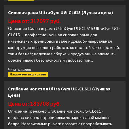
о
Силовая
Силовая рама UltraGym UG-CL615 (Лучшая цена)
рама
INTENZA
Цена от: 317097 руб.
SBR-
Описание Силовая рама UltraGym UG-CL615 UltraGym UG-
12
CL615 — профессиональная силовая рама для
(Лучшая
интенсивных тренировок в зале и дома. Универсальная
цена)
конструкция позволяет работать со штангой как со скамьей,
так и без неё; надежная сборка и продуманные элементы
обеспечивают безопасность и удобство при...
Прочитать
Читать далее
больше
Нагружаемые дисками
о
Силовая
Сгибание ног стоя Ultra Gym UG-CL611 (Лучшая
рама
цена)
UltraGym
UG-
Цена от: 183708 руб.
CL615
Описание Тренажер Сгибание ног стояUG-CL611 -
(Лучшая
предназначен для тренировки четырехглавой мышцы
цена)
бедра. Независимые рычаги позволяют прорабатывать