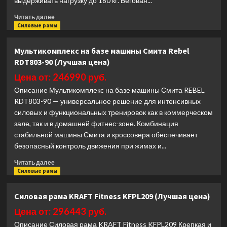
выдерживать нагрузку до 180 кг. Беговая...
Прочитать
Читать далее
больше
Силовые рамы
о
Беговая
Мультикомплекс на базе машины Смита Rebel
дорожка
RDT803-90 (Лучшая цена)
Unix
Fit
Цена от: 246990 руб.
T-
Описание Мультикомплекс на базе машины Смита REBEL
1350
RDT803-90 — универсальное решение для интенсивных
PRO
силовых и функциональных тренировок как в коммерческом
(LED)
(Лучшая
зале, так и в домашней фитнес-зоне. Комбинация
цена)
стабильной машины Смита и кроссовера обеспечивает
безопасный контроль движения при жимах и...
Прочитать
Читать далее
больше
Силовые рамы
о
Мультикомплекс
Силовая рама KRAFT Fitness KFPL209 (Лучшая цена)
на
базе
Цена от: 296443 руб.
машины
Описание Силовая рама KRAFT Fitness KFPL209 Крепкая и