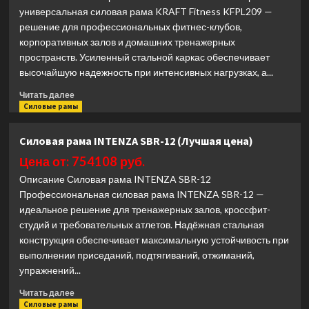
Смита
универсальная силовая рама KRAFT Fitness KFPL209 —
Rebel
решение для профессиональных фитнес-клубов,
RDT803-
корпоративных залов и домашних тренажерных
90
(Лучшая
пространств. Усиленный стальной каркас обеспечивает
цена)
высочайшую надежность при интенсивных нагрузках, а...
Прочитать
Читать далее
больше
Силовые рамы
о
Силовая
Силовая рама INTENZA SBR-12 (Лучшая цена)
рама
KRAFT
Цена от: 754108 руб.
Fitness
Описание Силовая рама INTENZA SBR-12
KFPL209
Профессиональная силовая рама INTENZA SBR-12 —
(Лучшая
идеальное решение для тренажерных залов, кроссфит-
цена)
студий и требовательных атлетов. Надёжная стальная
конструкция обеспечивает максимальную устойчивость при
выполнении приседаний, подтягиваний, отжиманий,
упражнений...
Прочитать
Читать далее
больше
Силовые рамы