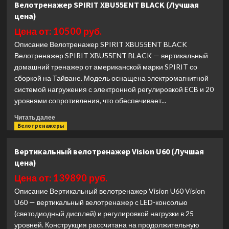
Велотренажер SPIRIT XBU55ENT BLACK (Лучшая
тренажер
цена)
Spirit
Fitness
Цена от: 10500 руб.
XE195
Описание Велотренажер SPIRIT XBU55ENT BLACK
(Лучшая
Велотренажер SPIRIT XBU55ENT BLACK — вертикальный
цена)
домашний тренажер от американской марки SPIRIT со
сборкой на Тайване. Модель оснащена электромагнитной
системой нагружения с электронной регулировкой ECB и 20
уровнями сопротивления, что обеспечивает...
Прочитать
Читать далее
больше
Велотренажеры
о
Велотренажер
Вертикальный велотренажер Vision U60 (Лучшая
SPIRIT
цена)
XBU55ENT
BLACK
Цена от: 139890 руб.
(Лучшая
Описание Вертикальный велотренажер Vision U60 Vision
цена)
U60 — вертикальный велотренажер с LED-консолью
(светодиодный дисплей) и регулировкой нагрузки в 25
уровней. Конструкция рассчитана на продолжительную