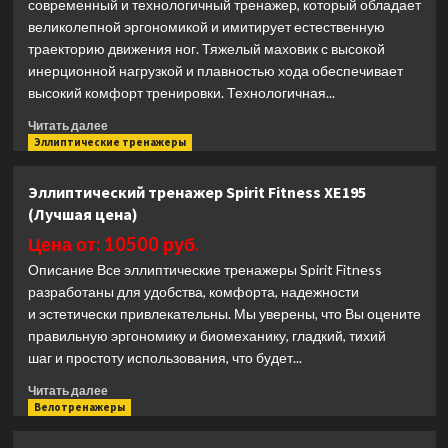
современный и технологичный тренажер, который обладает
великолепной эргономикой и имитирует естественную
траекторию движения ног. Тяжелый маховик с высокой
инерционной нагрузкой и плавностью хода обеспечивает
высокий комфорт тренировки. Технологичная...
Прочитать
Читать далее
больше
Эллиптические тренажеры
о
Эллиптический
Эллиптический тренажер Spirit Fitness XE195
тренажер
(Лучшая цена)
CardioPower
X55
Цена от: 10500 руб.
(Лучшая
Описание Все эллиптические тренажеры Spirit Fitness
цена)
разработаны для удобства, комфорта, надежности
и эстетически привлекательны. Мы уверены, что Вы оцените
правильную эргономику и биомеханику, гладкий, тихий
шаг и простоту использования, что будет...
Прочитать
Читать далее
больше
Велотренажеры
о
Эллиптический