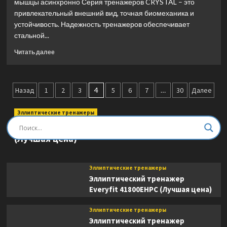
мышцы асинхронно Серия тренажеров CRYSTAL – это
привлекательный внешний вид, точная биомеханика и
устойчивость. Надежность тренажеров обеспечивает
стальной...
Прочитать
Читать далее
больше
о
Сгибание
Пагинация
ног
Назад
1
2
3
4
5
6
7
…
30
Далее
стоя
записей
Ultra
Эллиптические тренажеры
Gym
Эллиптический тренажер DFC E8745T
UG-
(Лучшая цена)
CL611
(Лучшая
цена)
Эллиптические тренажеры
Эллиптический тренажер
Everyfit 41800EHPC (Лучшая цена)
Эллиптические тренажеры
Эллиптический тренажер