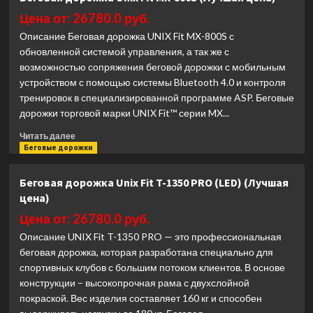
дорожка
Impulse
Цена от: 26780.0 руб.
PT300H
Описание Беговая дорожка UNIX Fit MX-800S с
(X4-
обновленной системой управления, а так же с
T
возможностью сопряжения беговой дорожки с мобильным
LED)
устройством с помощью системы Bluetooth 4.0 и контроля
(Лучшая
цена)
тренировок в специализированной программе ASP. Беговые
дорожки торговой марки UNIX Fit™ серии MX...
Прочитать
Читать далее
больше
Беговые дорожки
о
Беговая
Беговая дорожка Unix Fit T-1350 PRO (LED) (Лучшая
дорожка
цена)
Unix
Fit
Цена от: 26780.0 руб.
MX-
Описание UNIX Fit T-1350 PRO — это профессиональная
800S
беговая дорожка, которая разработана специально для
(Лучшая
спортивных клубов с большим потоком клиентов. В основе
цена)
конструкции – высокопрочная рама с двухслойной
покраской. Вес изделия составляет 160 кг и способен