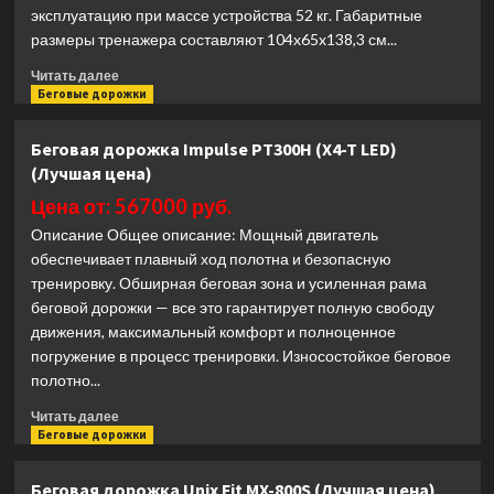
эксплуатацию при массе устройства 52 кг. Габаритные
размеры тренажера составляют 104x65x138,3 см...
Прочитать
Читать далее
больше
Беговые дорожки
о
Вертикальный
Беговая дорожка Impulse PT300H (X4-T LED)
велотренажер
(Лучшая цена)
Vision
U60
Цена от: 567000 руб.
(Лучшая
Описание Общее описание: Мощный двигатель
цена)
обеспечивает плавный ход полотна и безопасную
тренировку. Обширная беговая зона и усиленная рама
беговой дорожки — все это гарантирует полную свободу
движения, максимальный комфорт и полноценное
погружение в процесс тренировки. Износостойкое беговое
полотно...
Прочитать
Читать далее
больше
Беговые дорожки
о
Беговая
Беговая дорожка Unix Fit MX-800S (Лучшая цена)