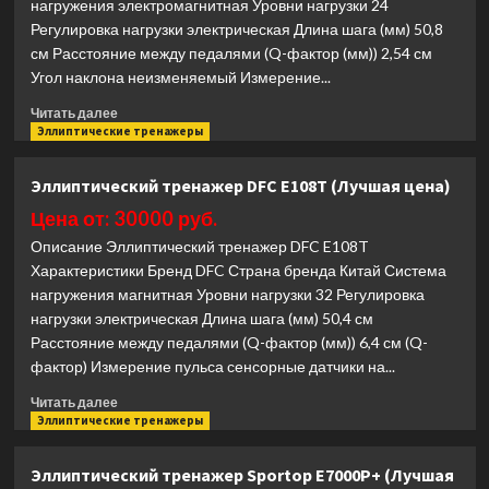
нагружения электромагнитная Уровни нагрузки 24
Регулировка нагрузки электрическая Длина шага (мм) 50,8
см Расстояние между педалями (Q-фактор (мм)) 2,54 см
Угол наклона неизменяемый Измерение...
Прочитать
Читать далее
больше
Эллиптические тренажеры
о
Эллиптический
Эллиптический тренажер DFC E108T (Лучшая цена)
тренажер
DFC
Цена от: 30000 руб.
E4400P
Описание Эллиптический тренажер DFC E108T
(Лучшая
Характеристики Бренд DFC Страна бренда Китай Система
цена)
нагружения магнитная Уровни нагрузки 32 Регулировка
нагрузки электрическая Длина шага (мм) 50,4 см
Расстояние между педалями (Q-фактор (мм)) 6,4 см (Q-
фактор) Измерение пульса сенсорные датчики на...
Прочитать
Читать далее
больше
Эллиптические тренажеры
о
Эллиптический
Эллиптический тренажер Sportop E7000P+ (Лучшая
тренажер