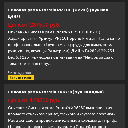
о
Стойка
Силовая рама Protrain PP1101 (PP201) (Лучшая
для
цена)
жимов
и
Цена от: 237500 руб.
приседов
Описание Силовая рама Protrain PP1101 (PP201)
Hasttings
Характеристики Артикул PP1101 Бренд Protrain Назначение
HD019-
профессиональное Группа мышц грудь, для жима, ноги,
6+HD019-
6OPT
руки, спина, ягодицы Размер (см) (Д х Ш х В) 282х194х254
(Лучшая
Вес (кг) 225 Турник для подтягивания да *Информация о
цена)
товаре, включая цену...
Прочитать
Читать далее
больше
Силовые рамы
о
Силовая
Силовая рама Protrain XR6230 (Лучшая цена)
рама
Protrain
Цена от: 123500 руб.
PP1101
Описание Силовая рама Protrain XR6230 выполнена из
(PP201)
прочного стального прямоугольного и круглого профилей.
(Лучшая
Рама оснащена предохранительными крюками для грифа
цена)
(1 пара) и страховочными рычагами (1 пара), которые