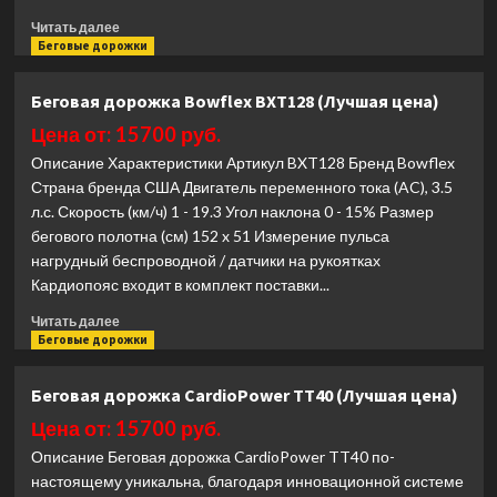
Прочитать
Читать далее
больше
Беговые дорожки
о
Беговая
Беговая дорожка Bowflex BXT128 (Лучшая цена)
дорожка
Bowflex
Цена от: 15700 руб.
BXT326
Описание Характеристики Артикул BXT128 Бренд Bowflex
(Лучшая
Страна бренда США Двигатель переменного тока (AC), 3.5
цена)
л.с. Скорость (км/ч) 1 - 19.3 Угол наклона 0 - 15% Размер
бегового полотна (см) 152 x 51 Измерение пульса
нагрудный беспроводной / датчики на рукоятках
Кардиопояс входит в комплект поставки...
Прочитать
Читать далее
больше
Беговые дорожки
о
Беговая
Беговая дорожка CardioPower TT40 (Лучшая цена)
дорожка
Bowflex
Цена от: 15700 руб.
BXT128
Описание Беговая дорожка CardioPower TT40 по-
(Лучшая
настоящему уникальна, благодаря инновационной системе
цена)