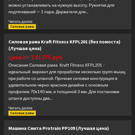
можно устанавливать на нужную высоту. Рукоятки для
подтягиваний — 1 пара. Держатели для...
Прочитать
Читать далее
больше
Силовые рамы
о
Силовая
Силовая рама Kraft Fitness KFPL201 (без помоста)
рама
(Лучшая цена)
Protrain
XR6230
Цена от: 141375 руб.
(Лучшая
Описание Силовая рама Kraft Fitness KFPL201 -
цена)
идеальный вариант для проработки несколько групп мышц
при работе со штангой. Прочная силовая конструкция в
удивительном черно-красном дизайне с основным
профилем 70х140 мм. и толщиной 3 мм. Для постановки
штанги доступны два...
Прочитать
Читать далее
больше
Силовые рамы
о
Силовая
Машина Смита Protrain PP109 (Лучшая цена)
рама