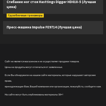
Сгибание ног стоя Hasttings Digger HD018-5 (Лучшая
цена)
Грузоблочные тренажеры
Пресс-машина Impulse FE9714 (Лучшая цена)
Сайт не является магазином и не осуществляет продажи товаров.
Цены на продукты могут отличаться от заявленных.
Если Вы обнаружили на нашем сайте материалы, которые нарушают авторские
права,
принадлежащие Вам, Вашей компании или организации, пожалуйста, сообщите нам.
На сайте могут быть опубликованы материалы 18+!