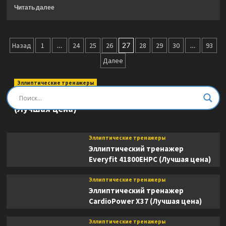
Прочитать
Читать далее
больше
о
Жим
Пагинация
от
Назад
1
…
24
25
26
27
28
29
30
…
93
груди
записей
Далее
широкий
с
независимыми
Эллиптические тренажеры
рычагами
Эллиптический тренажер DFC E8745T
Hasttings
(Лучшая цена)
Digger
HD016-
5
Эллиптические тренажеры
(Лучшая
Эллиптический тренажер
цена)
Everyfit 41800EHPC (Лучшая цена)
Эллиптические тренажеры
Эллиптический тренажер
CardioPower X37 (Лучшая цена)
Эллиптические тренажеры