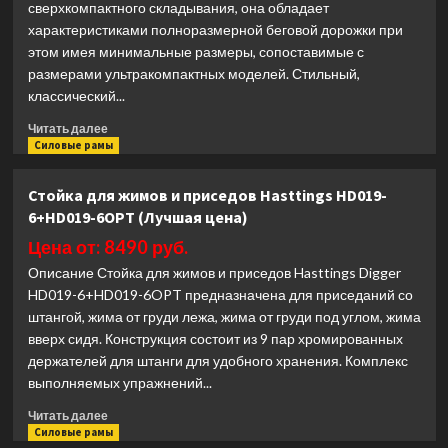
сверхкомпактного складывания, она обладает
характеристиками полноразмерной беговой дорожки при
этом имея минимальные размеры, сопоставимые с
размерами ультракомпактных моделей. Стильный,
классический...
Прочитать
Читать далее
больше
Силовые рамы
о
Беговая
Стойка для жимов и приседов Hasttings HD019-
дорожка
6+HD019-6OPT (Лучшая цена)
CardioPower
TT40
Цена от: 8490 руб.
(Лучшая
Описание Стойка для жимов и приседов Hasttings Digger
цена)
HD019-6+HD019-6OPT предназначена для приседаний со
штангой, жима от груди лежа, жима от груди под углом, жима
вверх сидя. Конструкция состоит из 9 пар хромированных
держателей для штанги для удобного хранения. Комплекс
выполняемых упражнений...
Прочитать
Читать далее
больше
Силовые рамы