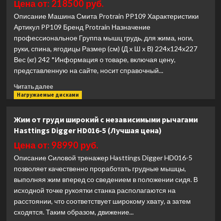
Kraft
Цена от: 218500 руб.
Fitness
Описание Машина Смита Protrain PP109 Характеристики
KFPL201
Артикул PP109 Бренд Protrain Назначение
(без
профессиональное Группа мышц грудь, для жима, ноги,
помоста)
руки, спина, ягодицы Размер (см) (Д х Ш х В) 224х124х227
(Лучшая
цена)
Вес (кг) 242 *Информация о товаре, включая цену,
представленную на сайте, носит справочный...
Прочитать
Читать далее
больше
Нагружаемые дисками
о
Машина
Жим от груди широкий с независимыми рычагами
Смита
Hasttings Digger HD016-5 (Лучшая цена)
Protrain
PP109
Цена от: 98990 руб.
(Лучшая
Описание Силовой тренажер Hasttings Digger HD016-5
цена)
позволяет качественно проработать грудные мышцы,
выполняя жим вперед со сведением в положении сидя. В
исходной точке рукоятки станка располагаются на
расстоянии, что соответствует широкому хвату, а затем
сходятся. Таким образом, движение...