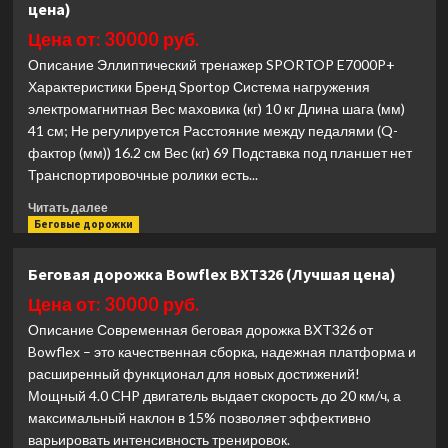
цена)
DFC
E108T
Цена от: 30000 руб.
(Лучшая
Описание Эллиптический тренажер SPORTOP E7000P+
цена)
Характеристики Бренд Sportop Система нагружения
электромагнитная Вес маховика (кг) 10 кг Длина шага (мм)
41 см; Не регулируется Расстояние между педалями (Q-
фактор (мм)) 16.2 см Вес (кг) 69 Подставка под планшет нет
Транспортировочные ролики есть...
Прочитать
Читать далее
больше
Беговые дорожки
о
Эллиптический
Беговая дорожка Bowflex BXT326 (Лучшая цена)
тренажер
Sportop
Цена от: 30000 руб.
E7000P+
Описание Современная беговая дорожка BXT326 от
(Лучшая
Bowflex – это качественная сборка, надежная платформа и
цена)
расширенный функционал для новых достижений!
Мощный 4.0 CHP двигатель выдает скорость до 20 км/ч, а
максимальный наклон в 15% позволяет эффективно
варьировать интенсивность тренировок.