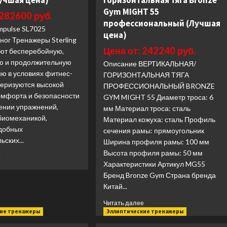
Лучшая цена)
горизонтальная тяга Bronze
Gym MIGHT 55
 282600 руб.
профессиональный (Лучшая
mpulse SL7025
цена)
ног Тренажеры Sterling
Цена от: 242240 руб.
ют бесперебойную,
ю и продолжительную
Описание ВЕРТИКАЛЬНАЯ/
ию в условиях фитнес-
ГОРИЗОНТАЛЬНАЯ ТЯГА
теризуются высокой
ПРОФЕССИОНАЛЬНЫЙ BRONZE
омфорта и безопасности
GYM MIGHT 55 Диаметр троса: 6
ении упражнений,
мм Материал троса: сталь
биомеханикой,
Материал кожуха: сталь Профиль
добных
сечения рамы: прямоугольник
ьских...
Ширина профиля рамы: 100 мм
Высота профиля рамы: 50 мм
Прочитать
е
Характеристики Артикул MG55
больше
о
Бренд Bronze Gym Страна бренда
Разгибание
Китай...
ног
Прочитать
Читать далее
Impulse
больше
кие тренажеры
Эллиптические тренажеры
SL7025
о
(Лучшая