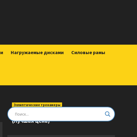
ии
Нагружаемые дисками
Силовые рамы
Эллиптические тренажеры
Эллиптический тренажер DFC E8745T
(Лучшая цена)