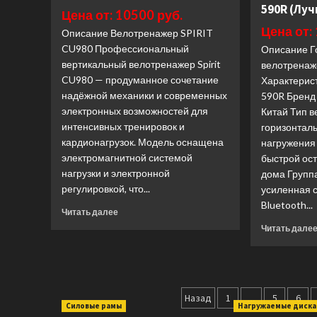
590R (Луч
Fitness
Цена от: 10500 руб.
E20
Цена от:
Описание Велотренажер SPIRIT
2020
CU980 Профессиональный
(Лучшая
Описание Г
цена)
вертикальный велотренажер Spirit
велотренаж
CU980 — продуманное сочетание
Характерис
надёжной механики и современных
590R Бренд
электронных возможностей для
Китай Тип 
интенсивных тренировок и
горизонтал
кардионагрузок. Модель оснащена
нагружения
электромагнитной системой
быстрой ос
нагрузки и электронной
дома Групп
регулировкой, что...
усиленная 
Bluetooth...
Прочитать
Читать далее
больше
Читать дале
о
Велотренажер
SPIRIT
CU980
Пагинация
(Лучшая
Назад
1
…
5
6
цена)
Силовые рамы
Нагружаемые диск