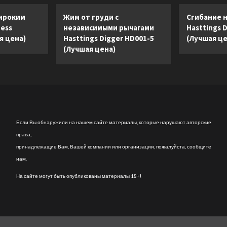
(Лучшая
профессиональный
цена)
горизонтальный
ироким
Жим от груди с
Сгибание н
(Лучшая
ness
независимыми рычагами
Hasttings 
цена)
я цена)
Hasttings Digger HD001-5
(Лучшая це
(Лучшая цена)
Если Вы обнаружили на нашем сайте материалы, которые нарушают авторские
права,
принадлежащие Вам, Вашей компании или организации, пожалуйста, сообщите
нам.
На сайте могут быть опубликованы материалы 18+!