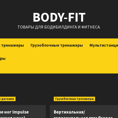
BODY-FIT
ТОВАРЫ ДЛЯ БОДИБИЛДИНГА И ФИТНЕСА.
е тренажеры
Грузоблочные тренажеры
Мультистанц
еры
е дисками
Грузоблочные тренажеры
е ног Impulse
Вертикальная/