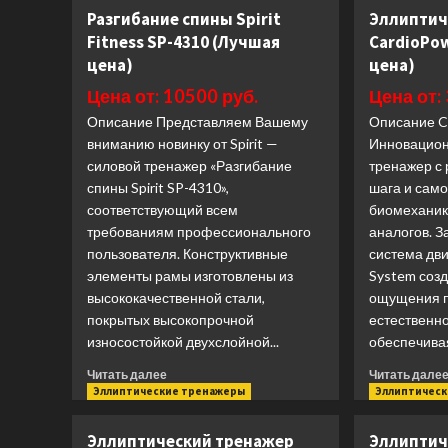
Gym
Разгибание спины Spirit
Эллиптич
PL-
Fitness SP-4310 (Лучшая
CardioPo
1706
цена)
цена)
(Лучшая
цена)
Цена от: 10500 руб.
Цена от:
Описание Представляем Вашему
Описание C
вниманию новинку от Spirit —
Инновацион
силовой тренажер «Разгибание
тренажер с
спины Spirit SP-4310»,
шага и сам
соответствующий всем
биомеханик
требованиям профессионального
аналогов. 
пользователя. Конструктивные
система дв
элементы рамы изготовлены из
System соз
высококачественной стали,
ощущения п
покрытых высокопрочной
естественно
износостойкой двухслойной...
обеспечивая
Прочитать
Читать далее
Читать дале
больше
Эллиптические тренажеры
Эллиптичес
о
Разгибание
Эллиптический тренажер
Эллиптич
спины