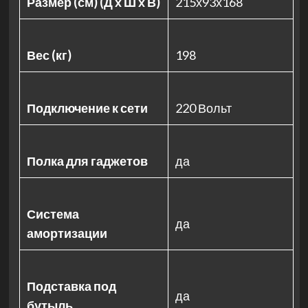
Размер (см) (Д х Ш х В)
215х93х168
Вес (кг)
198
Подключение к сети
220 Вольт
Полка для гаджетов
да
Система
да
амортизации
Подставка под
да
бутыль