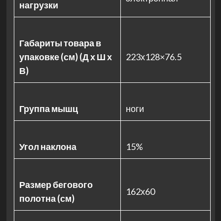
нагрузки
Габариты товара в
упаковке (см) (Д х Ш х
223х128×76.5
В)
Группа мышц
ноги
Угол наклона
15%
Размер бегового
162х60
полотна (см)