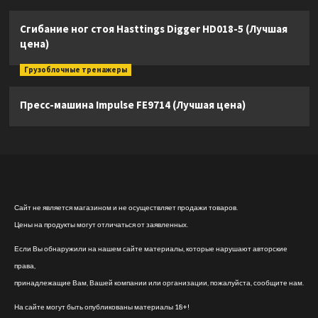
Сгибание ног стоя Hasttings Digger HD018-5 (Лучшая
цена)
Грузоблочные тренажеры
Пресс-машина Impulse FE9714 (Лучшая цена)
Сайт не является магазином и не осуществляет продажи товаров.
Цены на продукты могут отличаться от заявленных.
Если Вы обнаружили на нашем сайте материалы, которые нарушают авторские
права,
принадлежащие Вам, Вашей компании или организации, пожалуйста, сообщите нам.
На сайте могут быть опубликованы материалы 18+!