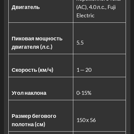
Двигатель
(AC), 4.0 л.с., Fuji
Electric
Пиковая мощность
5.5
двигателя (л.с.)
Скорость (км/ч)
1 — 20
Угол наклона
0-15%
Размер бегового
150 х 56
полотна (см)