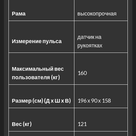
Рама
высокопрочная
датчик на
Измерение пульса
рукоятках
Максимальный вес
160
пользователя (кг)
Размер (см) (Д х Ш х В)
196 х 90 х 158
Вес (кг)
121