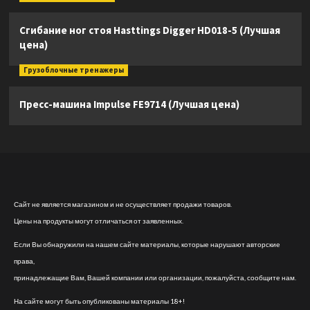
Сгибание ног стоя Hasttings Digger HD018-5 (Лучшая
цена)
Грузоблочные тренажеры
Пресс-машина Impulse FE9714 (Лучшая цена)
Сайт не является магазином и не осуществляет продажи товаров.
Цены на продукты могут отличаться от заявленных.
Если Вы обнаружили на нашем сайте материалы, которые нарушают авторские
права,
принадлежащие Вам, Вашей компании или организации, пожалуйста, сообщите нам.
На сайте могут быть опубликованы материалы 18+!