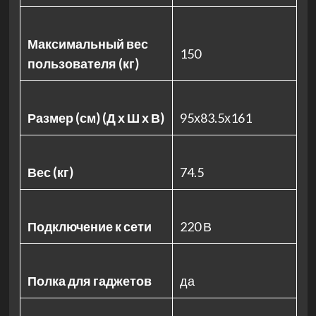
Максимальный вес
150
пользователя (кг)
Размер (см) (Д х Ш х В)
95х83.5х161
Вес (кг)
74.5
Подключение к сети
220 В
Полка для гаджетов
да