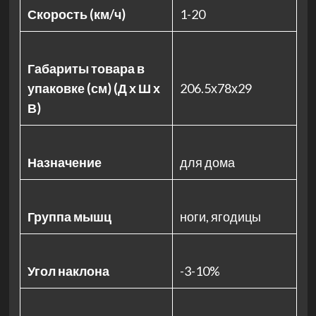
Скорость (км/ч)
1-20
Габариты товара в
упаковке (см) (Д х Ш х
206.5х78х29
В)
Назначение
для дома
Группа мышц
ноги, ягодицы
Угол наклона
-3-10%