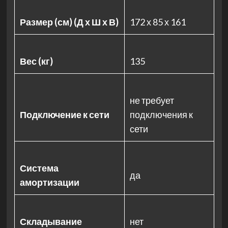
Размер (см) (Д х Ш х В)
172 х 85 х 161
Вес (кг)
135
не требует
Подключение к сети
подключения к
сети
Система
да
амортизации
Складывание
нет