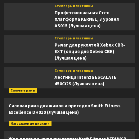
Степперы и лестницы
Профессиональная Степ-
платформа KERNEL, 3 уровня
AS015 (Лучшая цена)
Степперы и лестницы
Рычаг для рукоятей Xebex CBR-
EXT (опция для Xebex CBR)
(Лучшая цена)
Степперы и лестницы
Лестница Intenza ESCALATE
450Ci2S (Лучшая цена)
Силовые рамы
Силовая рама для жимов и приседов Smith Fitness
Excellence DH010 (Лучшая цена)
Нагружаемые дисками
Жим от груди широким хватом Kraft Fitness KFPLWCP