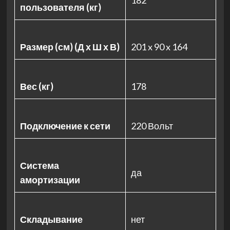
182
пользователя (кг)
Размер (см) (Д х Ш х В)
201 x 90 x 164
Вес (кг)
178
Подключение к сети
220 Вольт
Система
да
амортизации
Складывание
нет