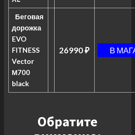
Беговая
дорожка
EVO
26990 ₽
FITNESS
Vector
М700
black
Обратите