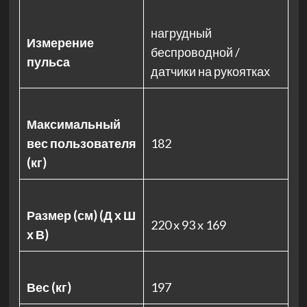
нагрудный
Измерение
беспроводной /
пульса
датчики на рукоятках
Максимальный
вес пользователя
182
(кг)
Размер (см) (Д х Ш
220 x 93 x 169
х В)
Вес (кг)
197