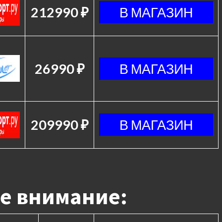
212990 ₽
26990 ₽
209990 ₽
е внимание: