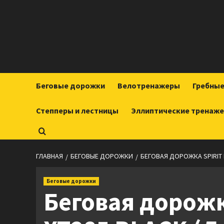
Перейти
к
содержимому
Беговые дорожки
Велотренажеры
Гребны
Степперы и лестницы
Эллиптические тренаж
ГЛАВНАЯ
БЕГОВЫЕ ДОРОЖКИ
БЕГОВАЯ ДОРОЖКА SPIRIT 
Беговые дорожки
Беговая дорожка