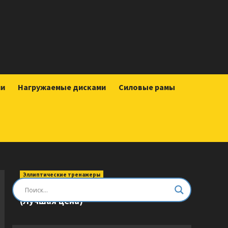
ии
Нагружаемые дисками
Силовые рамы
Эллиптические тренажеры
Эллиптический тренажер DFC E8745T
(Лучшая цена)