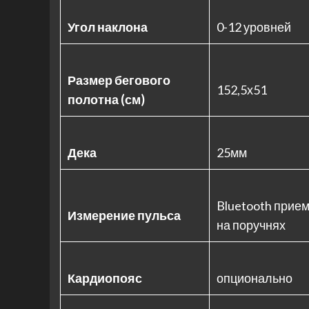
Угол наклона
0-12 уровней
Размер бегового
152,5х51
полотна (см)
Дека
25мм
Bluetooth прием
Измерение пульса
на поручнях
Кардиопояс
опционально