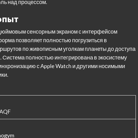
ль над процессом.
опыт
дюймовым сенсорным экраном с интерфейсом
форма позволяет полностью погрузиться в
аршрутов по живописным уголкам планеты до доступа
). Система полностью интегрирована в экосистему
инхронизацию с Apple Watch и другими носимыми
ики.
7AQF
nogym