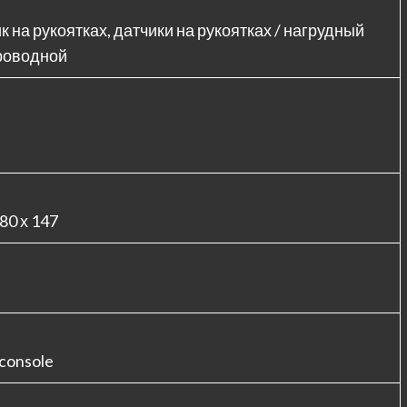
к на рукоятках, датчики на рукоятках / нагрудный
роводной
 80 х 147
 console