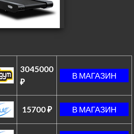
3045000
₽
15700 ₽