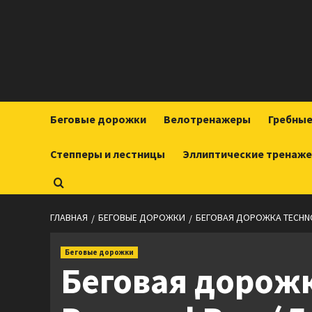
Перейти
к
содержимому
Беговые дорожки
Велотренажеры
Гребны
Степперы и лестницы
Эллиптические тренаж
ГЛАВНАЯ
БЕГОВЫЕ ДОРОЖКИ
БЕГОВАЯ ДОРОЖКА TECHNO
Беговые дорожки
Беговая дорож