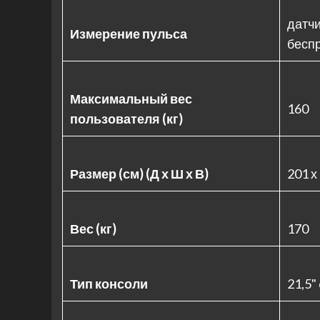
датчи
Измерение пульса
бесп
Максимальный вес
160
пользователя (кг)
Размер (см) (Д х Ш х В)
201 х
Вес (кг)
170
Тип консоли
21,5"