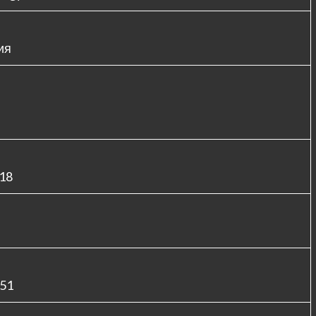
ия
 18
 51