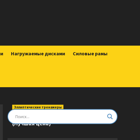
ии
Нагружаемые дисками
Силовые рамы
Эллиптические тренажеры
Эллиптический тренажер DFC E8745T
(Лучшая цена)