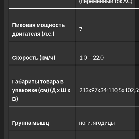
(переменный ток AC)
Пиковая мощность
7
двигателя (л.с.)
Скорость (км/ч)
1.0 — 22.0
Габариты товара в
упаковке (см) (Д х Ш х
213х97х34;110,5х102,5
В)
Группа мышц
ноги, ягодицы