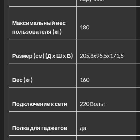
Максимальный вес
180
пользователя (кг)
Размер (см) (Д х Ш х В)
205,8х95,5х171,5
Вес (кг)
160
Подключение к сети
220 Вольт
Полка для гаджетов
да