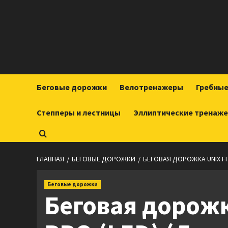
Перейти
к
содержимому
Беговые дорожки
Велотренажеры
Гребны
Степперы и лестницы
Эллиптические тренаж
ГЛАВНАЯ
БЕГОВЫЕ ДОРОЖКИ
БЕГОВАЯ ДОРОЖКА UNIX FIT
Беговые дорожки
Беговая дорожка