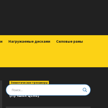
ии
Нагружаемые дисками
Силовые рамы
Эллиптические тренажеры
Эллиптический тренажер DFC E8745T
(Лучшая цена)