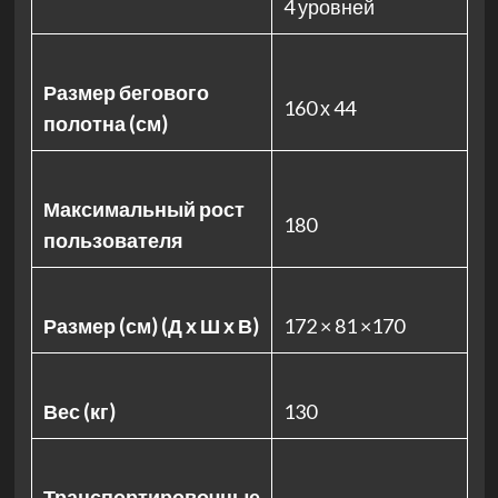
4 уровней
Размер бегового
160 х 44
полотна (см)
Максимальный рост
180
пользователя
Размер (см) (Д х Ш х В)
172 × 81 ×170
Вес (кг)
130
Транспортировочные