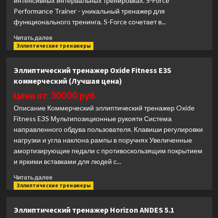
интенсивных интервальных тренировках. S-Force
цена)
Performance Trainer - уникальный тренажер для
функционального тренинга. S-Force сочетает в...
Прочитать
Читать далее
больше
Эллиптические тренажеры
о
Эллиптический
Эллиптический тренажер Oxide Fitness E3S
тренажер
коммерческий (Лучшая цена)
Matrix
Fitness
Цена от: 30000 руб.
S-
Описание Коммерческий эллиптический тренажер Oxide
Force
Fitness E3S Мультипозиционные рукояти Система
Performance
направленного обдува пользователя. Клавиши регулировки
Trainer
(Лучшая
нагрузки и угла наклона рампы в поручнях Увеличенные
цена)
амортизирующие педали с противоскользящим покрытием
и яркими вставками для людей с...
Прочитать
Читать далее
больше
Эллиптические тренажеры
о
Эллиптический
Эллиптический тренажер Horizon ANDES 5.1
тренажер