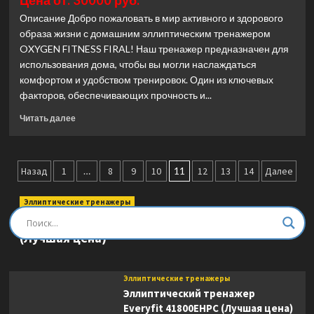
Цена от: 30000 руб.
02
Описание Добро пожаловать в мир активного и здорового
(Лучшая
образа жизни с домашним эллиптическим тренажером
цена)
OXYGEN FITNESS FIRAL! Наш тренажер предназначен для
использования дома, чтобы вы могли наслаждаться
комфортом и удобством тренировок. Один из ключевых
факторов, обеспечивающих прочность и...
Прочитать
Читать далее
больше
о
Эллиптический
Пагинация
тренажер
Назад
1
…
8
9
10
11
12
13
14
Далее
Oxygen
записей
FIRAL
Эллиптические тренажеры
(Лучшая
Эллиптический тренажер DFC E8745T
цена)
(Лучшая цена)
Эллиптические тренажеры
Эллиптический тренажер
Everyfit 41800EHPC (Лучшая цена)