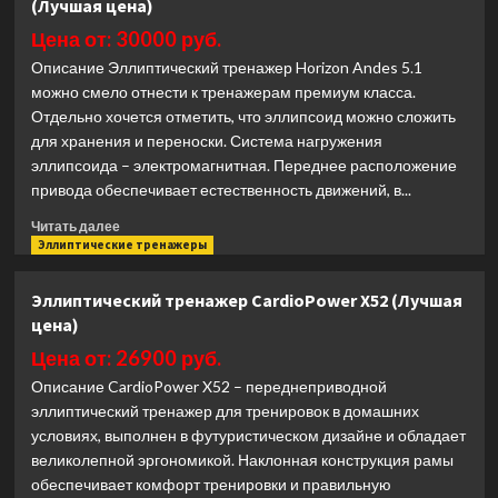
(Лучшая цена)
Oxide
Fitness
Цена от: 30000 руб.
E3S
Описание Эллиптический тренажер Horizon Andes 5.1
коммерческий
можно смело отнести к тренажерам премиум класса.
(Лучшая
Отдельно хочется отметить, что эллипсоид можно сложить
цена)
для хранения и переноски. Система нагружения
эллипсоида – электромагнитная. Переднее расположение
привода обеспечивает естественность движений, в...
Прочитать
Читать далее
больше
Эллиптические тренажеры
о
Эллиптический
Эллиптический тренажер CardioPower X52 (Лучшая
тренажер
цена)
Horizon
ANDES
Цена от: 26900 руб.
5.1
Описание CardioPower X52 – переднеприводной
(Лучшая
эллиптический тренажер для тренировок в домашних
цена)
условиях, выполнен в футуристическом дизайне и обладает
великолепной эргономикой. Наклонная конструкция рамы
обеспечивает комфорт тренировки и правильную