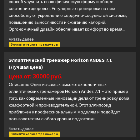
способ улучшить свою физическую форму и общее
состояние здоровья. Регулярные тренировки на нем
способствуют укреплению сердечно-сосудистой системы,
повышению выносливости и сжиганию калорий.
Эргономичный дизайн обеспечивает комфорт во время...
Прочитать
Читать далее
больше
Эллиптические тренажеры
о
Эллиптический
Эллиптический тренажер Horizon ANDES 7.1
тренажер
(Лучшая цена)
CardioPower
Ergo
Цена от: 30000 руб.
3
Описание Один из самых высокотехнологичных
(Лучшая
эллиптических тренажеров Horizon Andes 7.1 – это пример
цена)
того, как современные инновации делают тренировку дома
комфортной и производительной. Этот эллипсоид
приближен к профессиональным моделям и подойдет
пользователям любого уровня подготовки.
Прочитать
Читать далее
больше
Эллиптические тренажеры
о