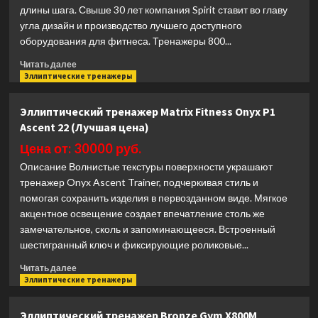
(Лучшая
длины шага. Свыше 30 лет компания Spirit ставит во главу
цена)
угла дизайн и производство лучшего доступного
оборудования для фитнеса. Тренажеры 800...
Прочитать
Читать далее
больше
Эллиптические тренажеры
о
Эллиптический
Эллиптический тренажер Matrix Fitness Onyx P1
тренажер
Ascent 22 (Лучшая цена)
Spirit
Fitness
Цена от: 30000 руб.
CE850+
Описание Волнистые текстуры поверхности украшают
(Лучшая
тренажер Onyx Ascent Trainer, подчеркивая стиль и
цена)
помогая сохранить изделия в первозданном виде. Мягкое
акцентное освещение создает впечатление столь же
замечательное, сколь и запоминающееся. Встроенный
шестигранный ключ и фиксирующие роликовые...
Прочитать
Читать далее
больше
Эллиптические тренажеры
о
Эллиптический
Эллиптический тренажер Bronze Gym X800M