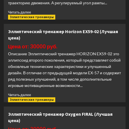
траекторию движения. А регулируемый угол рампы...
Прочитать
Читать далее
больше
Эллиптические тренажеры
о
Эллиптический
Эллиптический тренажер Horizon EX59-02 (Лучшая
тренажер
цена)
CardioPower
X52
Цена от: 30000 руб.
(Лучшая
Описание Эллиптический тренажер HORIZON EX59-02 это
цена)
эллипсоид второго поколения, который представляет собой
обновлеые технические характеристики и улучшенный
дизайн. В отличае от предыдущей модели EX-57 и содержит
ряд полезных улучшений, в том числе дополнительные
игровые мотивационные возможности...
Прочитать
Читать далее
больше
Эллиптические тренажеры
о
Эллиптический
Эллиптический тренажер Oxygen FIRAL (Лучшая
тренажер
цена)
Horizon
EX59-