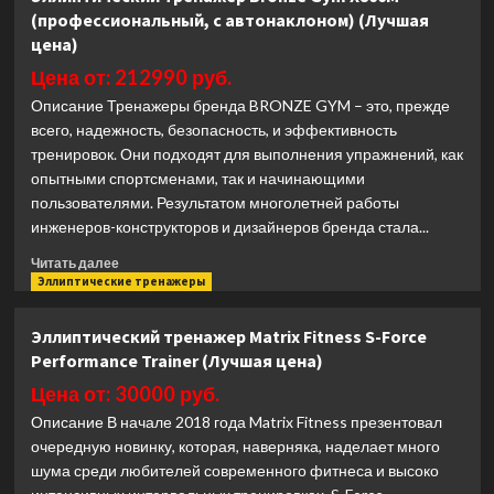
тренажер
(профессиональный, с автонаклоном) (Лучшая
Matrix
цена)
Fitness
Onyx
Цена от: 212990 руб.
P1
Описание Тренажеры бренда BRONZE GYM – это, прежде
Ascent
всего, надежность, безопасность, и эффективность
22
(Лучшая
тренировок. Они подходят для выполнения упражнений, как
цена)
опытными спортсменами, так и начинающими
пользователями. Результатом многолетней работы
инженеров-конструкторов и дизайнеров бренда стала...
Прочитать
Читать далее
больше
Эллиптические тренажеры
о
Эллиптический
Эллиптический тренажер Matrix Fitness S-Force
тренажер
Performance Trainer (Лучшая цена)
Bronze
Gym
Цена от: 30000 руб.
X800M
Описание В начале 2018 года Matrix Fitness презентовал
(профессиональный,
очередную новинку, которая, наверняка, наделает много
с
шума среди любителей современного фитнеса и высоко
автонаклоном)
(Лучшая