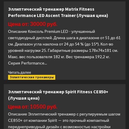
Эллиптический
Эллиптический тренажер Matrix Fitness
тренажер
Performance LED Ascent Trainer (Лучшая цена)
Horizon
ANDES
Цена от: 30000 руб.
7.1
Описание Консоль Premium LED - улучшенный
(Лучшая
светодиодный дисплей. Длина шага в диапазоне от 51 до 61
цена)
см. Диапазон угла наклона от 24 до 54 % (до 15°). Кол-во
уровней нагрузки 25. Габаритные размеры 178x74x181 см.
Макс. вес пользователя 182 кг. Вес тренажера 192,2 кг.
Серия Performance...
Прочитать
Читать далее
больше
Эллиптические тренажеры
о
Эллиптический
Эллиптический тренажер Spirit Fitness CE850+
тренажер
(Лучшая цена)
Matrix
Fitness
Цена от: 10500 руб.
Performance
Описание Эллиптический тренажер с регулируемым шагом
LED
CE850+ от компании Spirit — это прочный компактный
Ascent
переднеприводный дизайн с возможностью настройки
Trainer