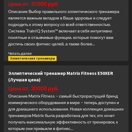
Fitness
Цена от: 35000 руб.
A50XIR
Описание Выбор правильного эллиптического тренажера
(Лучшая
является важным вкладом в Ваше здоровье и следует
цена)
подходить к этому вопросу со всей ответственностью.
Система TrainIQ System™ включает в себя интуитивно
понятные и отзывчивые функции, которые помогут вам
достичь своих фитнес-целей, а также более...
Прочитать
Читать далее
больше
Эллиптические тренажеры
о
Эллиптический
Эллиптический тренажер Matrix Fitness E50XER
тренажер
(Лучшая цена)
Spirit
Fitness
Цена от: 30000 руб.
XE395
Описание Matrix Fitness – самый быстрорастущий бренд
BLACK
коммерческого оборудования в мире – теперь доступен и
(Лучшая
для домашнего использования. Новая коллекция домашних
цена)
тренажеров Matrix была разработана для тех, кто хочет
получать максимальную эффективность от тренировок, к
которым они привыкли в фитнес...