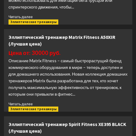
можно использовать для имитации бега трусцой или
спринтерского движения, чтобы...
Прочитать
Читать далее
больше
Эллиптические тренажеры
о
Эллиптический
Эллиптический тренажер Matrix Fitness A50XIR
тренажер
(Лучшая цена)
Sole
Fitness
Цена от: 30000 руб.
ST600
Описание Matrix Fitness – самый быстрорастущий бренд
(Лучшая
коммерческого оборудования в мире – теперь доступен и
цена)
для домашнего использования. Новая коллекция домашних
тренажеров Matrix была разработана для тех, кто хочет
получать максимальную эффективность от тренировок, к
которым они привыкли в фитнес...
Прочитать
Читать далее
больше
Эллиптические тренажеры
о
Эллиптический
Эллиптический тренажер Spirit Fitness XE395 BLACK
тренажер
(Лучшая цена)
Matrix