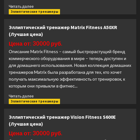
Прочитать
Читать далее
больше
Эллиптические тренажеры
о
Эллиптический
Эллиптический тренажер Matrix Fitness A50XR
тренажер
(Лучшая цена)
Matrix
Fitness
Цена от: 30000 руб.
E50XER
Описание Matrix Fitness – самый быстрорастущий бренд
(Лучшая
коммерческого оборудования в мире – теперь доступен и
цена)
для домашнего использования. Новая коллекция домашних
тренажеров Matrix была разработана для тех, кто хочет
получать максимальную эффективность от тренировок, к
которым они привыкли в фитнес...
Прочитать
Читать далее
больше
Эллиптические тренажеры
о
Эллиптический
Эллиптический тренажер Vision Fitness S600E
тренажер
(Лучшая цена)
Matrix
Fitness
Цена от: 30000 руб.
A50XR