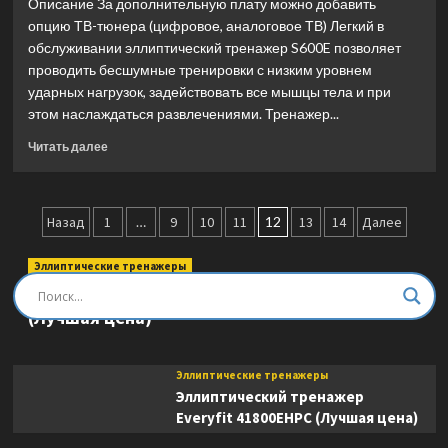
Описание За дополнительную плату можно добавить
(Лучшая
опцию ТВ-тюнера (цифровое, аналоговое ТВ) Легкий в
цена)
обслуживании эллиптический тренажер S600E позволяет
проводить бесшумные тренировки с низким уровнем
ударных нагрузок, задействовать все мышцы тела и при
этом наслаждаться развлечениями. Тренажер...
Прочитать
Читать далее
больше
о
Эллиптический
Пагинация
тренажер
Назад
1
…
9
10
11
12
13
14
Далее
Vision
записей
Fitness
Эллиптические тренажеры
S600E
Эллиптический тренажер DFC E8745T
(Лучшая
(Лучшая цена)
цена)
Эллиптические тренажеры
Эллиптический тренажер
Everyfit 41800EHPC (Лучшая цена)