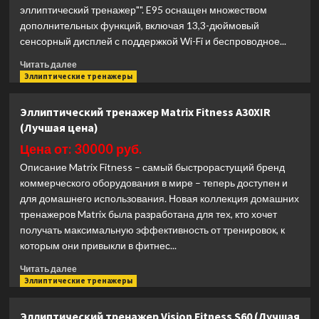
эллиптический тренажер"". E95 оснащен множеством
дополнительных функций, включая 13,3-дюймовый
сенсорный дисплей с поддержкой Wi-Fi и беспроводное...
Прочитать
Читать далее
больше
Эллиптические тренажеры
о
Эллиптический
Эллиптический тренажер Matrix Fitness A30XIR
тренажер
(Лучшая цена)
Sole
Fitness
Цена от: 30000 руб.
E95
Описание Matrix Fitness – самый быстрорастущий бренд
(2023)
коммерческого оборудования в мире – теперь доступен и
(Лучшая
для домашнего использования. Новая коллекция домашних
цена)
тренажеров Matrix была разработана для тех, кто хочет
получать максимальную эффективность от тренировок, к
которым они привыкли в фитнес...
Прочитать
Читать далее
больше
Эллиптические тренажеры
о
Эллиптический
Эллиптический тренажер Vision Fitness S60 (Лучшая