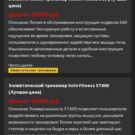
тренажер
цена)
Matrix
Fitness
Цена от: 30000 руб.
A30XIR
Описание Легкая в обслуживании конструкция подвески S60
(Лучшая
обеспечивает бесшумную работу и естественные
цена)
ощущения во время тренировки, защищая суставы
пользователя и одновременно задействуя все мышцы тела.
Изысканные эргономичные детали и удобная конструкция
позволяют любому человеку легко начать...
Прочитать
Читать далее
больше
Эллиптические тренажеры
о
Эллиптический
Эллиптический тренажер Sole Fitness ST600
тренажер
(Лучшая цена)
Vision
Fitness
Цена от: 30000 руб.
S60
Описание Универсальность ST600 позволяет пользователю
(Лучшая
воздействовать на различные группы мышц ног, расширяя
цена)
возможности тренировок! Более короткий шаг имитирует
степпер и нацелен на бедра и икры, а более длинный шаг