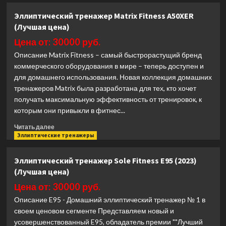
Эллиптический
Эллиптический тренажер Matrix Fitness A50XER
тренажер
(Лучшая цена)
Spirit
Fitness
Цена от: 30000 руб.
XE520S
Описание Matrix Fitness – самый быстрорастущий бренд
(Black
коммерческого оборудования в мире – теперь доступен и
Edition)
для домашнего использования. Новая коллекция домашних
(Лучшая
цена)
тренажеров Matrix была разработана для тех, кто хочет
получать максимальную эффективность от тренировок, к
которым они привыкли в фитнес...
Прочитать
Читать далее
больше
Эллиптические тренажеры
о
Эллиптический
Эллиптический тренажер Sole Fitness E95 (2023)
тренажер
(Лучшая цена)
Matrix
Fitness
Цена от: 30000 руб.
A50XER
Описание E95 - Домашний эллиптический тренажер № 1 в
(Лучшая
своем ценовом сегменте Представляем новый и
цена)
усовершенствованный E95, обладатель премии ""Лучший