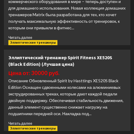
коммерческого оборудования в мире – теперь доступен и
для домашнего использования. Новая коллекция домашних
тренажеров Matrix была разработана для тех, кто хочет
получать максимальную эффективность от тренировок, к
которым они привыкли в фитнес...
Прочитать
Читать далее
больше
Эллиптические тренажеры
о
Эллиптический
Эллиптический тренажер Spirit Fitness XE520S
тренажер
(Black Edition) (Лучшая цена)
Matrix
Fitness
Цена от: 30000 руб.
E30XIR
Описание Обновленный Spirit by Hasttings XE520S Black
(Лучшая
Edition Оснащен сдвоенными колесами на алюминиевых
цена)
экструдированных треках, которые дают каждой педали
двойную поддержку. Обеспечивая стабильность движения,
данный элемент существенно снижает нагрузку на
подшипники передней оси. Накладка под...
Прочитать
Читать далее
больше
Эллиптические тренажеры
о