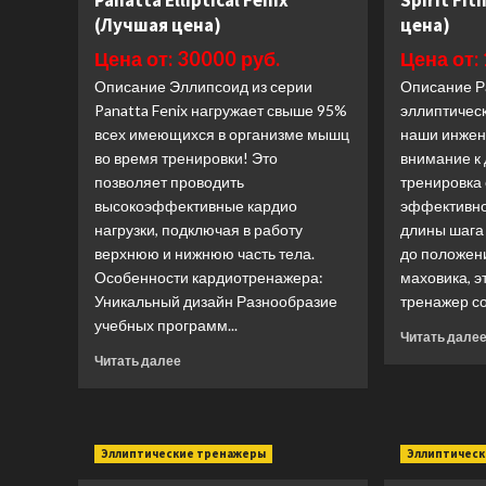
Panatta Elliptical Fenix
Spirit Fi
(Лучшая цена)
цена)
Цена от: 30000 руб.
Цена от:
Описание Эллипсоид из серии
Описание Р
Panatta Fenix нагружает свыше 95%
эллиптичес
всех имеющихся в организме мышц
наши инжен
во время тренировки! Это
внимание к
позволяет проводить
тренировка
высокоэффективные кардио
эффективно
нагрузки, подключая в работу
длины шага
верхнюю и нижнюю часть тела.
до положен
Особенности кардиотренажера:
маховика, э
Уникальный дизайн Разнообразие
тренажер со
учебных программ...
Читать дале
Прочитать
Читать далее
больше
о
Эллиптический
тренажер
Эллиптические тренажеры
Эллиптичес
Panatta
Elliptical