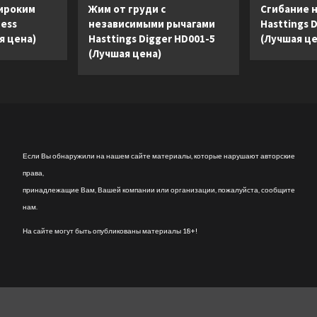
Performance
Performance
ироким
Жим от груди с
Сгибание н
LED
Premium
ness
независимыми рычагами
Hasttings 
(Лучшая
LED
я цена)
Hasttings Digger HD001-5
(Лучшая це
цена)
(Лучшая
(Лучшая цена)
цена)
Если Вы обнаружили на нашем сайте материалы, которые нарушают авторские
права,
принадлежащие Вам, Вашей компании или организации, пожалуйста, сообщите
нам.
На сайте могут быть опубликованы материалы 18+!