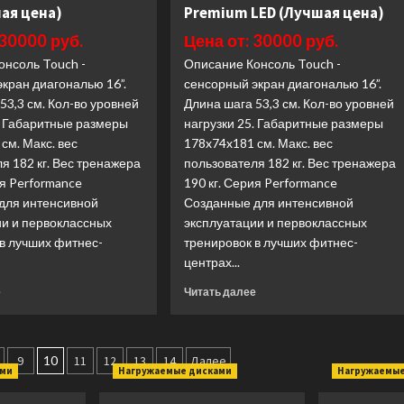
E50XUR
XE295
ая цена)
Premium LED (Лучшая цена)
(Лучшая
BLACK
 30000 руб.
Цена от: 30000 руб.
цена)
(Лучшая
цена)
онсоль Touch -
Описание Консоль Touch -
кран диагональю 16”.
сенсорный экран диагональю 16”.
53,3 см. Кол-во уровней
Длина шага 53,3 см. Кол-во уровней
. Габаритные размеры
нагрузки 25. Габаритные размеры
см. Макс. вес
178x74x181 см. Макс. вес
я 182 кг. Вес тренажера
пользователя 182 кг. Вес тренажера
ия Performance
190 кг. Серия Performance
для интенсивной
Созданные для интенсивной
ии и первоклассных
эксплуатации и первоклассных
 в лучших фитнес-
тренировок в лучших фитнес-
центрах...
Прочитать
Прочитать
е
Читать далее
больше
больше
о
о
Эллиптический
Эллиптический
тренажер
тренажер
9
10
11
12
13
14
Далее
ами
Нагружаемые дисками
Нагружаемые
Matrix
Matrix
Fitness
Fitness