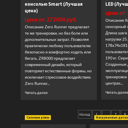
(домашний)
консолью Smart (Лучшая
LED (Лучш
(Лучшая
цена)
Цена от:
цена)
Цена от: 272000 руб.
Описание К
сенсорный э
Описание Zero Runner предлагает
Длина шага 
те же тренировки, но без боли или
нагрузки 25
дополнительных затрат. Позволяя
178x74x181 
практически любому пользователю
пользовател
безопасно и комфортно ходить или
190 кг. Сер
бегать. ZR8000 предлагает
Созданные 
современный дизайн, который
эксплуатац
повторяет естественные формы, но
тренировок
исключает стрессовое воздействие.
центрах...
Zero Runner...
Прочитать
Читать дале
Читать далее
больше
о
Эллиптический
Пагинация
тренажер
Назад
1
…
7
8
Силовые рамы
Нагружаемые диск
Octane
записей
Zero