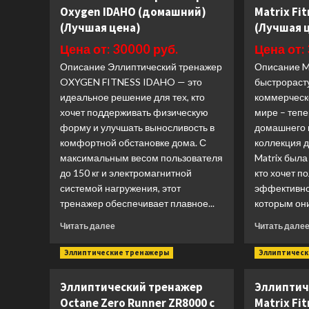
тренажер
Oxygen IDAHO (домашний)
Matrix Fi
CardioPower
(Лучшая цена)
(Лучшая 
X75
(Лучшая
Цена от: 30000 руб.
Цена от:
цена)
Описание Эллиптический тренажер
Описание Ma
OXYGEN FITNESS IDAHO — это
быстрораст
идеальное решение для тех, кто
коммерческ
хочет поддерживать физическую
мире – тепе
форму и улучшать выносливость в
домашнего 
комфортной обстановке дома. С
коллекция 
максимальным весом пользователя
Matrix была
до 150 кг и электромагнитной
кто хочет 
системой нагружения, этот
эффективнос
тренажер обеспечивает плавное...
которым они
Прочитать
Читать далее
Читать дале
больше
о
Эллиптические тренажеры
Эллиптичес
Эллиптический
тренажер
Эллиптический тренажер
Эллиптич
Oxygen
Octane Zero Runner ZR8000 с
Matrix Fi
IDAHO