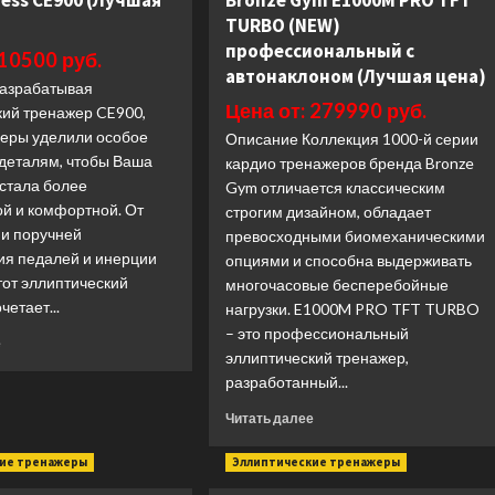
tness CE900 (Лучшая
Bronze Gym E1000M PRO TFT
TURBO (NEW)
профессиональный с
 10500 руб.
автонаклоном (Лучшая цена)
азрабатывая
Цена от: 279990 руб.
кий тренажер CE900,
еры уделили особое
Описание Коллекция 1000-й серии
 деталям, чтобы Ваша
кардио тренажеров бренда Bronze
 стала более
Gym отличается классическим
й и комфортной. От
строгим дизайном, обладает
 и поручней
превосходными биомеханическими
ия педалей и инерции
опциями и способна выдерживать
тот эллиптический
многочасовые бесперебойные
четает...
нагрузки. E1000M PRO TFT TURBO
– это профессиональный
Прочитать
е
эллиптический тренажер,
больше
разработанный...
о
Эллиптический
Прочитать
Читать далее
тренажер
больше
Spirit
о
кие тренажеры
Эллиптические тренажеры
Fitness
Эллиптический
CE900