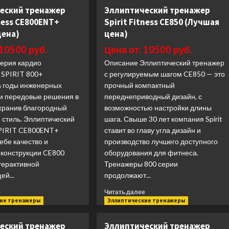
тренажер
(Лучшая
еский тренажер
Эллиптический тренажер
Bronze
цена)
tness CE800ENT+
Spirit Fitness CE850 (Лучшая
Gym
E1000M
цена)
цена)
PRO
 10500 руб.
Цена от: 10500 руб.
TFT
TURBO
ерия кардио
Описание Эллиптический тренажер
(NEW)
 SPIRIT 800+
с регулируемым шагом CE850 — это
профессиональный
 годы инженерных
прочный компактный
с
 и передовые решения в
переднеприводный дизайн, с
автонаклоном
охранив благородный
возможностью настройки длины
(Лучшая
 стиль. Эллиптический
шага. Свыше 30 лет компания Spirit
цена)
PIRIT CE800ENT+
ставит во главу угла дизайн и
себе качество и
производство лучшего доступного
 конструкции CE800
оборудования для фитнеса.
терактивной
Тренажеры 800 серии
й...
продолжают...
Прочитать
Прочитать
е
Читать далее
больше
больше
кие тренажеры
Эллиптические тренажеры
о
о
Эллиптический
Эллиптический
еский тренажер
Эллиптический тренажер