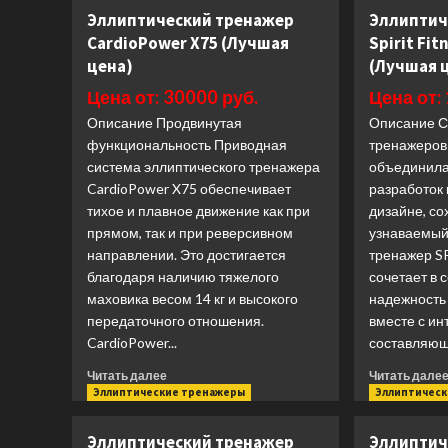
Fenix
Эллиптический тренажер
Эллиптич
(Лучшая
CardioPower X75 (Лучшая
Spirit Fi
цена)
цена)
(Лучшая 
Цена от: 30000 руб.
Цена от:
Описание Продвинутая
Описание С
функциональность Приводная
тренажеров
система эллиптического тренажера
объединила
CardioPower X75 обеспечивает
разработок
тихое и плавное движение как при
дизайне, с
прямом, так и при реверсивном
узнаваемый
направлении. Это достигается
тренажер S
благодаря наличию тяжелого
сочетает в 
маховика весом 14 кг и высокого
надежность
передаточного отношения.
вместе с ин
CardioPower...
составляюще
Прочитать
Читать далее
Читать дале
больше
Эллиптические тренажеры
Эллиптичес
о
Эллиптический
Эллиптический тренажер
Эллиптич