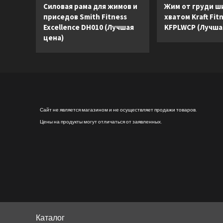
Runner
Силовая рама для жимов и
Жим от груди ш
ZR8000
приседов Smith Fitness
хватом Kraft Fit
с
Excellence DH010 (Лучшая
KFPLWCP (Лучша
консолью
цена)
Smart
(Лучшая
цена)
Сайт не является магазином и не осуществляет продажи товаров.
Цены на продукты могут отличаться от заявленных.
Каталог