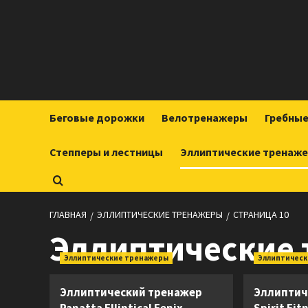
Перейти
к
содержимому
Беговые дорожки
Велотренажеры
Гребны
Степперы и лестницы
Эллиптические тренаж
ГЛАВНАЯ
ЭЛЛИПТИЧЕСКИЕ ТРЕНАЖЕРЫ
СТРАНИЦА 10
Эллиптические
Эллиптические тренажеры
Эллиптичес
Эллиптический тренажер
Эллиптич