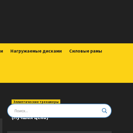
ии
Нагружаемые дисками
Силовые рамы
Эллиптические тренажеры
Эллиптический тренажер DFC E8745T
(Лучшая цена)