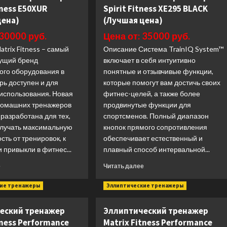
тренажер
тренажер
tness E50XUR
Spirit Fitness XE295 BLACK
Spirit
Spirit
цена)
(Лучшая цена)
Fitness
Fitness
CE800ENT+
CE850
 30000 руб.
Цена от: 35000 руб.
(Лучшая
(Лучшая
trix Fitness – самый
цена)
Описание Система TrainIQ System™
цена)
ущий бренд
включает в себя интуитивно
ого оборудования в
понятные и отзывчивые функции,
рь доступен и для
которые помогут вам достичь своих
использования. Новая
фитнес-целей, а также более
домашних тренажеров
продвинутые функции для
 разработана для тех,
спортсменов. Полный диапазон
получать максимальную
кнопок прямого сопротивления
ть от тренировок, к
обеспечивает естественный и
 привыкли в фитнес...
плавный способ интервальной...
Прочитать
Прочитать
е
Читать далее
больше
больше
о
о
кие тренажеры
Эллиптические тренажеры
Эллиптический
Эллиптический
тренажер
тренажер
еский тренажер
Эллиптический тренажер
Matrix
Spirit
tness Performance
Matrix Fitness Performance
Fitness
Fitness