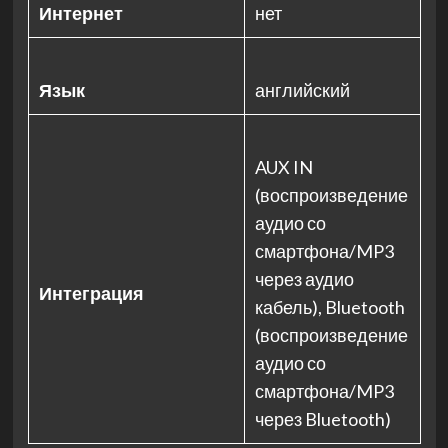
Интернет
нет
Язык
английский
AUX IN
(воспроизведение
аудио со
смартфона/MP3
через аудио
Интеграция
кабель), Bluetooth
(воспроизведение
аудио со
смартфона/MP3
через Bluetooth)