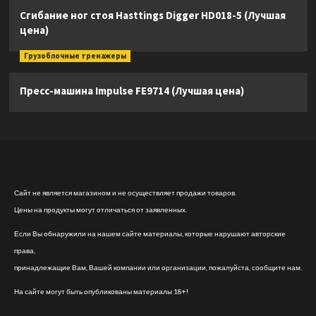
Сгибание ног стоя Hasttings Digger HD018-5 (Лучшая
цена)
Грузоблочные тренажеры
Пресс-машина Impulse FE9714 (Лучшая цена)
Сайт не является магазином и не осуществляет продажи товаров.
Цены на продукты могут отличаться от заявленных.
Если Вы обнаружили на нашем сайте материалы, которые нарушают авторские
права,
принадлежащие Вам, Вашей компании или организации, пожалуйста, сообщите нам.
На сайте могут быть опубликованы материалы 18+!