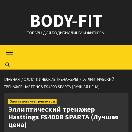
Перейти
BODY-FIT
к
содержимому
ТОВАРЫ ДЛЯ БОДИБИЛДИНГА И ФИТНЕСА.
Основное
меню
ГЛАВНАЯ
ЭЛЛИПТИЧЕСКИЕ ТРЕНАЖЕРЫ
ЭЛЛИПТИЧЕСКИЙ
ТРЕНАЖЕР HASTTINGS FS400B SPARTA (ЛУЧШАЯ ЦЕНА)
Эллиптические тренажеры
Эллиптический тренажер
Hasttings FS400B SPARTA (Лучшая
цена)