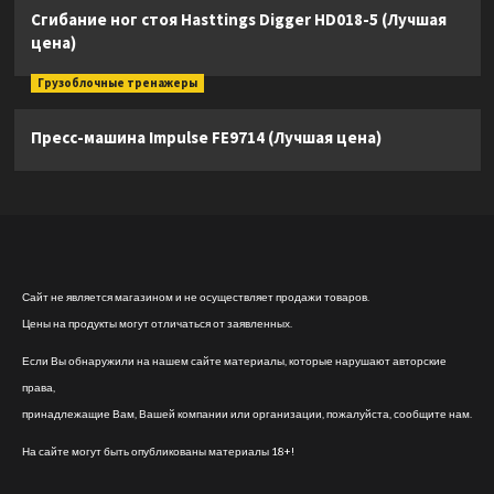
Сгибание ног стоя Hasttings Digger HD018-5 (Лучшая
цена)
Грузоблочные тренажеры
Пресс-машина Impulse FE9714 (Лучшая цена)
Сайт не является магазином и не осуществляет продажи товаров.
Цены на продукты могут отличаться от заявленных.
Если Вы обнаружили на нашем сайте материалы, которые нарушают авторские
права,
принадлежащие Вам, Вашей компании или организации, пожалуйста, сообщите нам.
На сайте могут быть опубликованы материалы 18+!