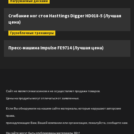
Нагружаемые дисками
Сгибание ног стоя Hasttings Digger HD018-5 (Лучшая
цена)
Грузоблочные тренажеры
Пресс-машина Impulse FE9714 (Лучшая цена)
Сайт не является магазином и не осуществляет продажи товаров.
Цены на продукты могут отличаться от заявленных.
Если Вы обнаружили на нашем сайте материалы, которые нарушают авторские
права,
принадлежащие Вам, Вашей компании или организации, пожалуйста, сообщите нам.
На сайте могут быть опубликованы материалы 18+!