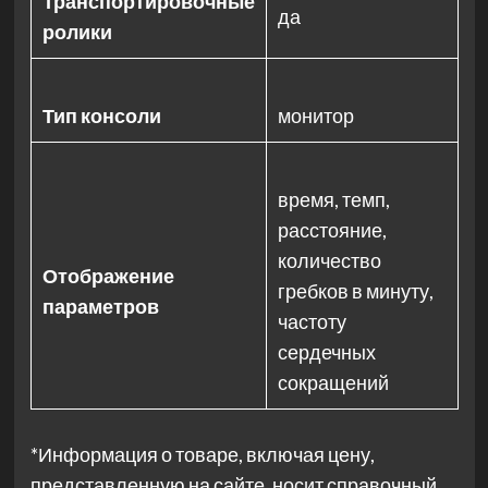
Транспортировочные
да
ролики
Тип консоли
монитор
время, темп,
расстояние,
количество
Отображение
гребков в минуту,
параметров
частоту
сердечных
сокращений
*Информация о товаре, включая цену,
представленную на сайте, носит справочный