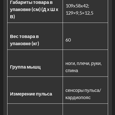
Габариты товара в
109x58x42;
упаковке (см) (Д х Ш х
129×9,5×12,5
В)
Вес товара в
60
упаковке (кг)
ноги, плечи, руки,
Группа мышц
спина
сенсоры пульса/
Измерение пульса
кардиопояс