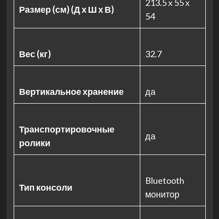
213.5 x 55 x
Размер (см) (Д х Ш х В)
54
Вес (кг)
32.7
Вертикальное хранение
да
Транспортировочные
да
ролики
Bluetooth
Тип консоли
монитор