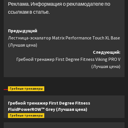
Реклама. Информация о рекламодателе по
ссылкам в статье.
Навигация
Предыдущий
Лестница-эскалатор Matrix Performance Touch XL Base
записи
(Лучшая цена)
Следующий:
Гребной тренажер First Degree Fitness Viking PRO V
(Лучшая цена)
Гребные тренажеры
Гребной тренажер First Degree Fitness
FluidPowerROW™ Grey (Лучшая цена)
Гребные тренажеры