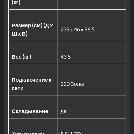
(кг)
Размер (см) (Д х
239 x 46 x 96.5
Ш х В)
Вес (кг)
43.5
Подключение к
220 Вольт
сети
Складывание
да