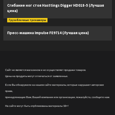
Сгибание ног стоя Hasttings Digger HD018-5 (Лучшая
цена)
Грузоблочные тренажеры
Пресс-машина Impulse FE9714 (Лучшая цена)
Сайт не является магазином и не осуществляет продажи товаров.
Цены на продукты могут отличаться от заявленных.
Если Вы обнаружили на нашем сайте материалы, которые нарушают авторские
права,
принадлежащие Вам, Вашей компании или организации, пожалуйста, сообщите нам.
На сайте могут быть опубликованы материалы 18+!