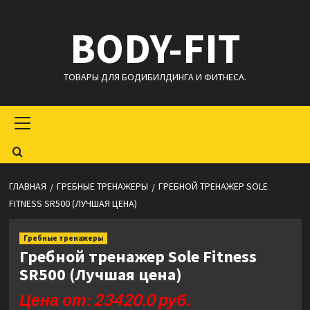
Перейти
BODY-FIT
к
содержимому
ТОВАРЫ ДЛЯ БОДИБИЛДИНГА И ФИТНЕСА.
Основное
меню
ГЛАВНАЯ
ГРЕБНЫЕ ТРЕНАЖЕРЫ
ГРЕБНОЙ ТРЕНАЖЕР SOLE
FITNESS SR500 (ЛУЧШАЯ ЦЕНА)
Гребные тренажеры
Гребной тренажер Sole Fitness
SR500 (Лучшая цена)
Цена от: 23420.0 руб.