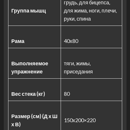
грудь, для бицепса,
Группа мышц
для жима, ноги, плечи,
руки, спина
Рама
40х80
Выполняемое
тяги, жимы,
упражнение
приседания
Вес стека (кг)
80
Размер (см) (Д х Ш
150х200×220
х В)