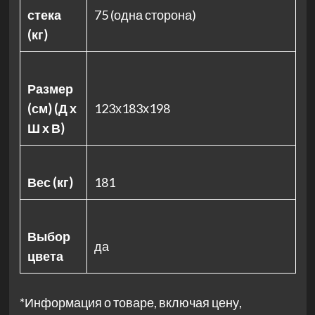
стека
75 (одна сторона)
(кг)
Размер
(см) (Д х
123х183х198
Ш х В)
Вес (кг)
181
Выбор
да
цвета
*Информация о товаре, включая цену,