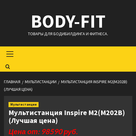
Перейти
BODY-FIT
к
содержимому
ТОВАРЫ ДЛЯ БОДИБИЛДИНГА И ФИТНЕСА.
Основное
меню
ГЛАВНАЯ
МУЛЬТИСТАНЦИИ
МУЛЬТИСТАНЦИЯ INSPIRE M2(M202B)
(ЛУЧШАЯ ЦЕНА)
Мультистанции
Мультистанция Inspire M2(M202B)
(Лучшая цена)
Цена от: 98590 руб.