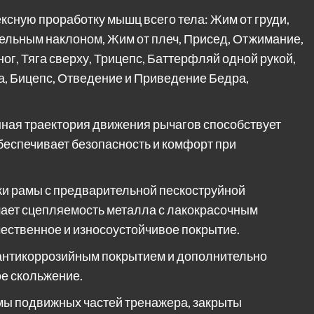
сную проработку мышц всего тела: Жим от груди,
тельным наклоном, Жим от плеч, Присед, Отжимание,
ог, Тяга сверху, Трицепс, Баттерфляй одной рукой,
а, Бицепс, Отведение и Приведение Бедра,
ная траектория движения рычагов способствует
беспечивает безопасность и комфорт при
ки рамы с предварительной пескоструйной
шает сцепляемость металла с лакокрасочным
чественное и износоустойчивое покрытие.
нтикоррозийным покрытием и дополнительно
ое скольжение.
мы подвижных частей тренажера, закрыты