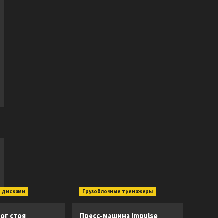
 дисками
Грузоблочные тренажеры
ог стоя
Пресс-машина Impulse