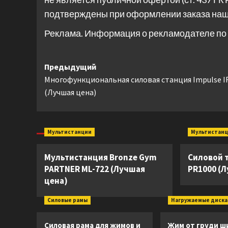
подтверждены при оформлении заказа на
Реклама. Информация о рекламодателе по 
Навигация
Предыдущий
Многофункциональная силовая станция Impulse I
записи
(Лучшая цена)
Мультистанции
Мультистан
Мультистанция Bronze Gym
Силовой 
PARTNER ML-722 (Лучшая
PR1000 (
цена)
Силовые рамы
Нагружаемые диск
Силовая рама для жимов и
Жим от груди ш