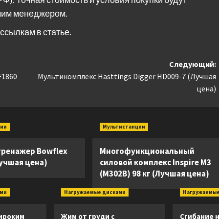
шим менеджером.
ссылкам в статье.
Следующий:
F1860
Мультикомплекс Hasttings Digger HD009-7 (Лучшая
цена)
ции
Мультистанции
тренажер Bowflex
Многофункциональный
Лучшая цена)
силовой комплекс Inspire M3
(M302B) 98 кг (Лучшая цена)
ами
Нагружаемые дисками
Нагружаемые
ироким
Жим от груди с
Сгибание н