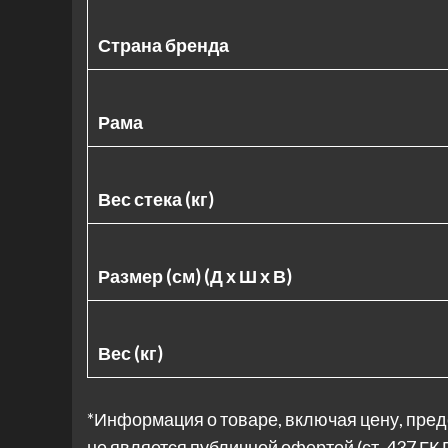
Страна бренда
Рама
Вес стека (кг)
Размер (см) (Д х Ш х В)
Вес (кг)
*Информация о товаре, включая цену, пред
не является публичной офертой (ст. 437 ГК 