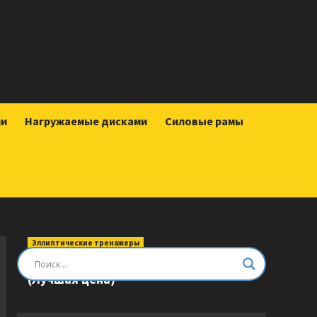
ии
Нагружаемые дисками
Силовые рамы
Эллиптические тренажеры
Эллиптический тренажер DFC E8745T
(Лучшая цена)