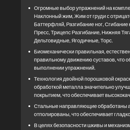
Огромные выбор упражнений на комплек
Наклонный жим, Жим от груди с отрица
Баттерфляй, Разгибание ног, Сгибание н
Пресс, Трицепс Разгибание, Нижняя Тяг
Дельтовидные, Ягодичные, Торс.
Биомеханически правильная, естествен
правильному движению суставов, что о
выполнении упражнений.
Технология двойной порошковой окрас
обработкой металла значительно улуч
покрытием, что обеспечивает высокока
Стальные направляющие обработаны а
отполированы, что обеспечивает гладк
В целях безопасности шкивы и механиз