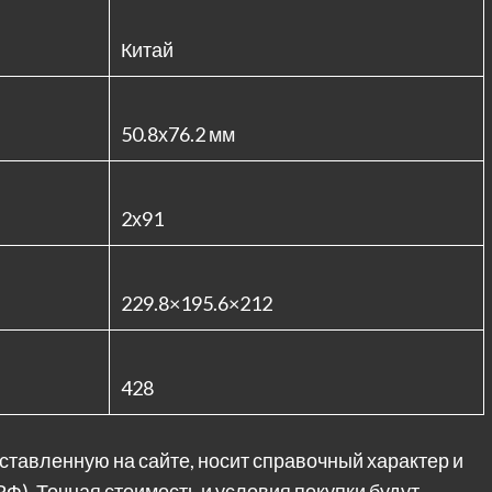
Китай
50.8х76.2 мм
2х91
229.8×195.6×212
428
ставленную на сайте, носит справочный характер и
РФ). Точная стоимость и условия покупки будут