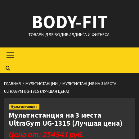
Перейти
BODY-FIT
к
содержимому
ТОВАРЫ ДЛЯ БОДИБИЛДИНГА И ФИТНЕСА.
Основное
меню
ГЛАВНАЯ
МУЛЬТИСТАНЦИИ
МУЛЬТИСТАНЦИЯ НА 3 МЕСТА
ULTRAGYM UG-1315 (ЛУЧШАЯ ЦЕНА)
Мультистанции
Мультистанция на 3 места
UltraGym UG-1315 (Лучшая цена)
Цена от: 254541 руб.