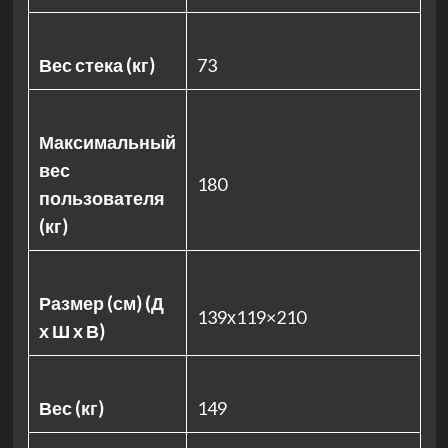
Вес стека (кг)
73
Максимальный
вес
180
пользователя
(кг)
Размер (см) (Д
139х119×210
х Ш х В)
Вес (кг)
149