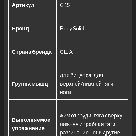
Артикул
G1S
Бренд
Body Solid
Страна бренда
США
для бицепса, для
Группа мышц
верхней/нижней тяги,
ноги
жим от груди, тяга сверху,
Выполняемое
нижняя и гребная тяги,
упражнение
разгибание ног и другие