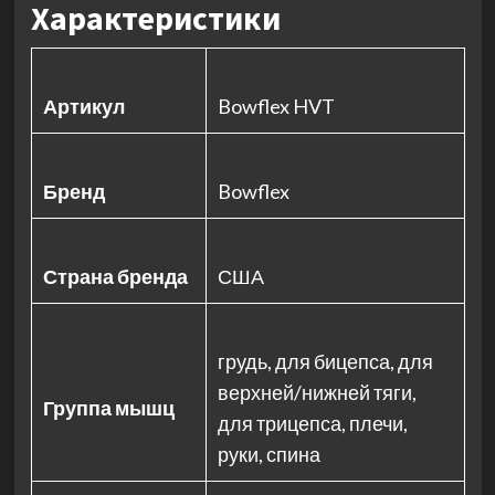
Характеристики
Артикул
Bowflex HVT
Бренд
Bowflex
Страна бренда
США
грудь, для бицепса, для
верхней/нижней тяги,
Группа мышц
для трицепса, плечи,
руки, спина