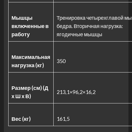
Мышцы
Тренировка четырехглавой м
включенные в
бедра. Вторичная нагрузка:
работу
ягодичные мышцы
Максимальная
350
нагрузка (кг)
Размер (см) (Д
213,1×96,2×16,2
х Ш х В)
Вес (кг)
161,5