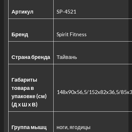
Артикул
SP-4521
Бренд
Spirit Fitness
Страна бренда
Тайвань
Габариты
товара в
148x90x56,5/152x82x36,5/85x
упаковке (см)
(Д х Ш х В)
Группа мышц
ноги, ягодицы