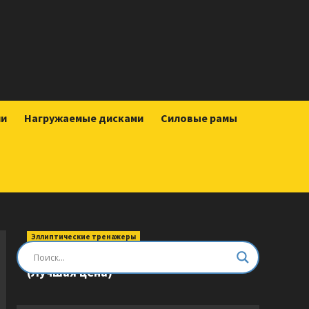
ии
Нагружаемые дисками
Силовые рамы
Эллиптические тренажеры
Эллиптический тренажер DFC E8745T
(Лучшая цена)