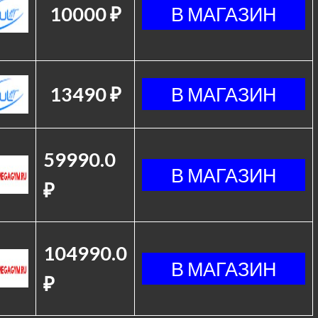
10000 ₽
13490 ₽
59990.0
₽
104990.0
₽