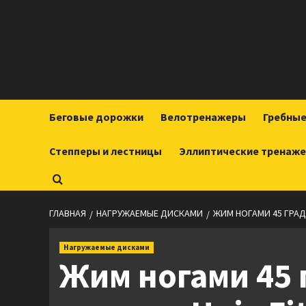
Перейти
к
содержимому
Беговые дорожки
Велотренажеры
Гребны
Степперы и лестницы
Эллиптические тренаж
ГЛАВНАЯ
НАГРУЖАЕМЫЕ ДИСКАМИ
ЖИМ НОГАМИ 45 ГРАДУ
Нагружаемые дисками
Жим ногами 45 г