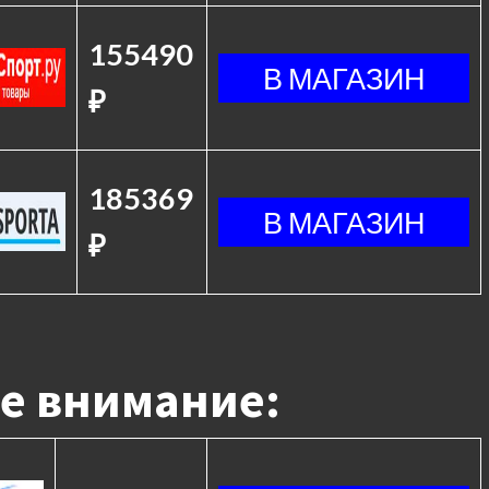
155490
₽
185369
₽
е внимание: