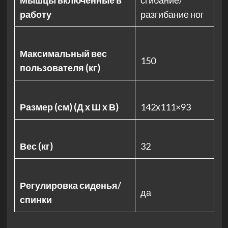
Мышцы включенные в
сгибание/
работу
разгибание ног
Максимальный вес
150
пользователя (кг)
Размер (см) (Д х Ш х В)
142х111×93
Вес (кг)
32
Регулировка сиденья/
да
спинки