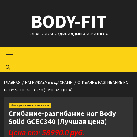
Перейти
BODY-FIT
к
содержимому
ТОВАРЫ ДЛЯ БОДИБИЛДИНГА И ФИТНЕСА.
Основное
меню
ГЛАВНАЯ
НАГРУЖАЕМЫЕ ДИСКАМИ
СГИБАНИЕ-РАЗГИБАНИЕ НОГ
BODY SOLID GCEC340 (ЛУЧШАЯ ЦЕНА)
Нагружаемые дисками
Сгибание-разгибание ног Body
Solid GCEC340 (Лучшая цена)
Цена от: 58990.0 руб.