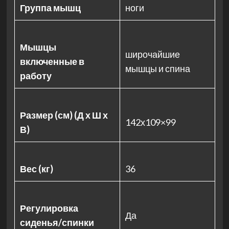
Группа мышц
ноги
Мышцы
широчайшие
включенные в
мышцы и спина
работу
Размер (см) (Д х Ш х
142х109×99
В)
Вес (кг)
36
Регулировка
Да
сиденья/спинки