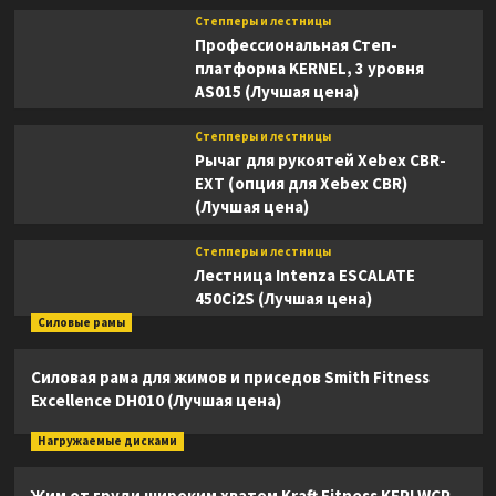
Степперы и лестницы
Профессиональная Степ-
платформа KERNEL, 3 уровня
AS015 (Лучшая цена)
Степперы и лестницы
Рычаг для рукоятей Xebex CBR-
EXT (опция для Xebex CBR)
(Лучшая цена)
Степперы и лестницы
Лестница Intenza ESCALATE
450Ci2S (Лучшая цена)
Силовые рамы
Силовая рама для жимов и приседов Smith Fitness
Excellence DH010 (Лучшая цена)
Нагружаемые дисками
Жим от груди широким хватом Kraft Fitness KFPLWCP