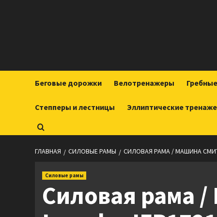
Перейти
к
содержимому
Беговые дорожки
Велотренажеры
Гребны
Степперы и лестницы
Эллиптические тренаж
ГЛАВНАЯ
СИЛОВЫЕ РАМЫ
СИЛОВАЯ РАМА / МАШИНА СМИТА
Силовые рамы
Силовая рама /