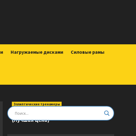
ии
Нагружаемые дисками
Силовые рамы
Эллиптические тренажеры
Эллиптический тренажер DFC E8745T
(Лучшая цена)