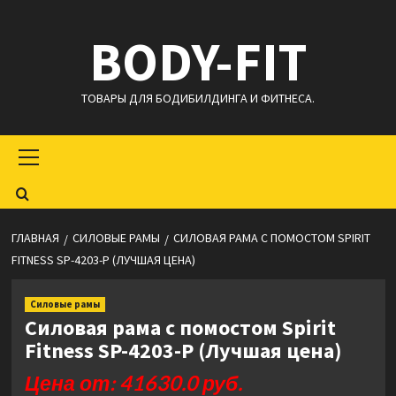
Перейти
BODY-FIT
к
содержимому
ТОВАРЫ ДЛЯ БОДИБИЛДИНГА И ФИТНЕСА.
Основное
меню
ГЛАВНАЯ
СИЛОВЫЕ РАМЫ
СИЛОВАЯ РАМА С ПОМОСТОМ SPIRIT
FITNESS SP-4203-P (ЛУЧШАЯ ЦЕНА)
Силовые рамы
Силовая рама с помостом Spirit
Fitness SP-4203-P (Лучшая цена)
Цена от: 41630.0 руб.