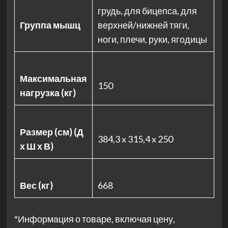
грудь, для бицепса, для
Группа мышц
верхней/нижней тяги,
ноги, плечи, руки, ягодицы
Максимальная
150
нагрузка (кг)
Размер (см) (Д
384,3 x 315,4 x 250
х Ш х В)
Вес (кг)
668
*Информация о товаре, включая цену,