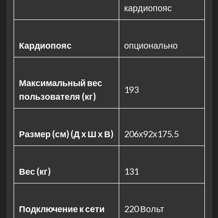
кардиопояс
Кардиопояс
опционально
Максимальный вес
193
пользователя (кг)
Размер (см) (Д х Ш х В)
206х92х175.5
Вес (кг)
131
Подключение к сети
220 Вольт