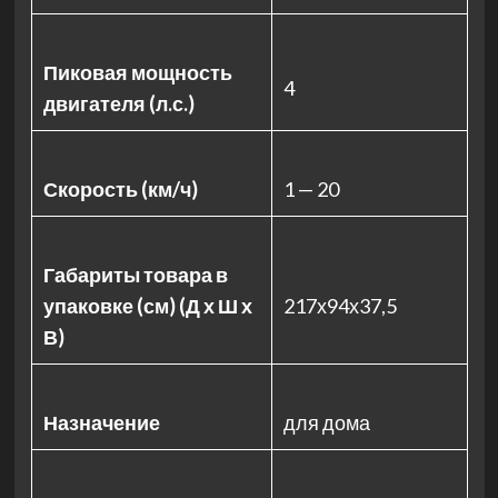
Пиковая мощность
4
двигателя (л.с.)
Скорость (км/ч)
1 — 20
Габариты товара в
упаковке (см) (Д х Ш х
217х94х37,5
В)
Назначение
для дома