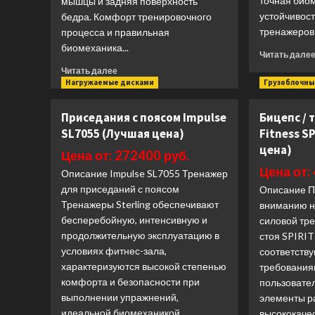
точная био
мышцы и задняя поверхность
устойчивост
бедра. Комфорт тренировочного
тренажеров 
процесса и правильная
биомеханика...
Читать дале
Прочитать
Читать далее
больше
Нагружаемые дисками
Грузоблочны
о
Нагружаемый
Приседания с поясом Impulse
Бицепс / 
дисками
SL7055 (Лучшая цена)
Fitness S
тренажер
цена)
Bronze
Цена от: 272400 руб.
Gym
Цена от:
Описание Impulse SL7055 Тренажер
PL-
для приседаний с поясом
1710
Описание 
(Лучшая
Тренажеры Sterling обеспечивают
вниманию но
цена)
бесперебойную, интенсивную и
силовой тр
продолжительную эксплуатацию в
стоя SPIRIT
условиях фитнес-зала,
соответств
характеризуются высокой степенью
требования
комфорта и безопасности при
пользовате
выполнении упражнений,
элементы р
идеальной биомеханикой,
высококачес