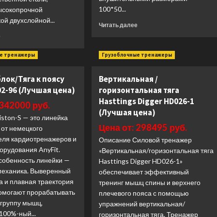
100*50...
ысокопрочной
ой двухслойной...
Прочитать
Читать далее
больше
Прочитать
е
о
больше
Разгибание
о
е тренажеры
Грузоблочные тренажеры
рук
Бицепс
сидя
/
лок/Тяга к поясу
Вертикальная /
Bronze
трицепс
Gym
02-96 (Лучшая цена)
горизонтальная тяга
стоя
BW-
Spirit
Hasttings Digger HD026-1
 342000 руб.
3028
Fitness
(Лучшая цена)
(Лучшая
ston-S — это линейка
SP-
цена)
Цена от: 298495 руб.
4333
 от немецкого
(Лучшая
еля кардиотренажеров и
Описание Силовой тренажер
цена)
орудования AnyFit.
«Вертикальная/горизонтальная тяга
собенность линейки —
Hasttings Digger HD026-1»
механика. Выверенный
обеспечивает эффективный
а и плавная траектория
тренинг мышц спины и верхнего
омогают прорабатывать
плечевого пояса с помощью
 группу мышц,
упражнений вертикальная/
100%-ный...
горизонтальная тяга. Тренажер