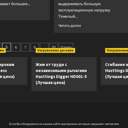
ивает большее...
выдерживать большую
эксплуатационную нагрузку.
Прочитать
е
Тяжелый...
больше
о
Прочитать
Читать далее
Эллиптический
больше
тренажер
о
Precor
Эллиптический
EFX
тренажер
5
6
7
8
…
93
Далее
532i
ами
Нагружаемые дисками
Нагружаемые
CardioPower
Assurance
X65
Series
(Лучшая
ироким
Жим от груди с
Сгибание н
(Лучшая
цена)
ness
независимыми рычагами
Hasttings 
цена)
я цена)
Hasttings Digger HD001-5
(Лучшая це
(Лучшая цена)
Если Вы обнаружили на нашем сайте материалы, которые нарушают авторские