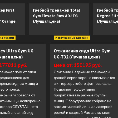
р First
Гребной тренажер Total
Гребной тр
Gym Elevate Row ADJ TG
Degree Fit
 Orange
(Лучшая цена)
(Лучшая це
е дисками
Нагружаемые дисками
еч Ultra Gym UG-
Отжимания сидя Ultra Gym
учшая цена)
UG-T32 (Лучшая цена)
 177811 руб.
Цена от: 150195 руб.
ренажер жим от плеч
Описание Надежные тренажеры
редназначен для
данной серии хорошо вписываются
 дельтовидных мышц и
в интерьер любого фитнесс-зала.
вого пояса.
Позволяют эффективно
е рычаги позволяют
прорабатывать разные группы
ать мышцы асинхронно
мышц. Оборудование собрано на
ажеров CRYSTAL – это
автоматической линии с лазерной
льный внешний вид,
резкой и сваркой Рама: стальная