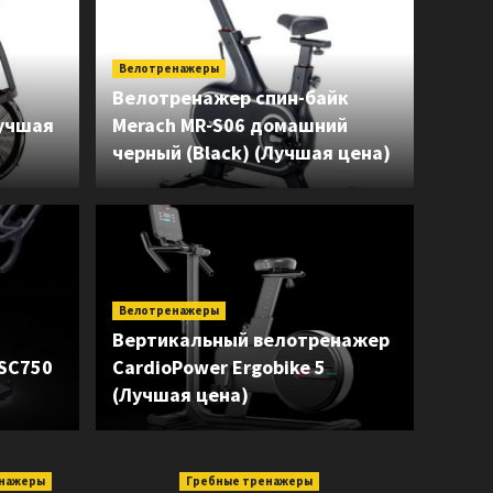
Велотренажеры
Велотренажер спин-байк
Лучшая
Merach MR-S06 домашний
черный (Black) (Лучшая цена)
Беговые д
Велотренажеры
жка Smith Fitness
Бего
Вертикальный велотренажер
SC750
CardioPower Ergobike 5
870 (Лучшая цена)
PRO 
(Лучшая цена)
енажеры
Гребные тренажеры