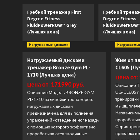
Гребной тренажер First
Гребной тренаже
Degree Fitness
Degree Fitness
FluidPowerROW™ Grey
FluidPowerROW™
(Лучшая цена)
(Лучшая цена)
Нагружаемые дисками
Нагружаемы
Нагружаемый дисками
Жим от пл
тренажер Bronze Gym PL-
CL605 (Л
1710 (Лучшая цена)
Цена от:
Цена от: 171990 руб.
Описание Т
UG-CL605 п
Описание Модель BRONZE GYM
тренировки
PL-1710 из линейки тренажеров,
мышц плече
нагружаемых дисками
Независимы
предназначена для выполнения
прорабатыв
упражнений «отведение ног назад»,
Серия трен
с помощью которого эффективно
привлекате
прорабатываются ягодичные