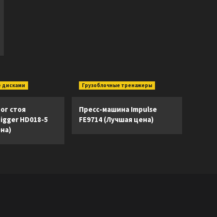
 дисками
Грузоблочные тренажеры
ог стоя
Пресс-машина Impulse
Digger HD018-5
FE9714 (Лучшая цена)
на)