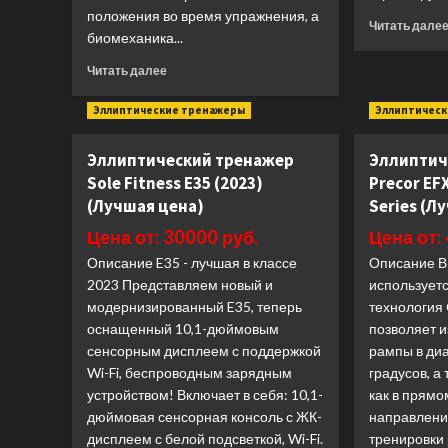
положения во время упражнения, а
Читать дале
биомеханика...
Прочитать
Читать далее
больше
о
Эллиптические тренажеры
Эллиптичес
Бицепс
/
Эллиптический тренажер
Эллиптич
трицепс
Sole Fitness E35 (2023)
Precor EF
сидя
Spirit
(Лучшая цена)
Series (Л
Fitness
Цена от: 30000 руб.
Цена от:
SP-
4607
Описание E35 - лучшая в классе
Описание В
(Лучшая
2023 Представляем новый и
использует
цена)
модернизированный E35, теперь
технология
оснащенный 10,1-дюймовым
позволяет и
сенсорным дисплеем с поддержкой
рампы в диа
Wi-Fi, беспроводным зарядным
градусов, а
устройством! Включает в себя: 10,1-
как в прямо
дюймовая сенсорная консоль с ЖК-
направлени
дисплеем с белой подсветкой, Wi-Fi.
тренировки