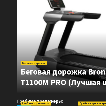
Беговые дорожки
Беговая дорожка Bron
на)
T1100M PRO (Лучшая 
Гребные тренажеры:
Гребные тренажеры
Гребные тренажер