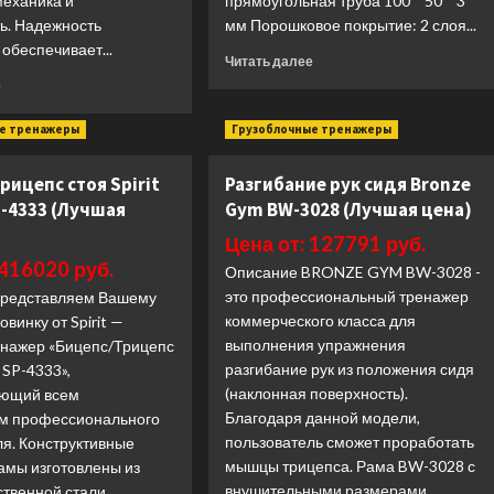
механика и
прямоугольная труба 100 * 50 * 3
ь. Надежность
мм Порошковое покрытие: 2 слоя...
обеспечивает...
Прочитать
Читать далее
больше
Прочитать
е
о
больше
Отжимания
о
е тренажеры
Грузоблочные тренажеры
сидя
Жим
Ultra
от
трицепс стоя Spirit
Разгибание рук сидя Bronze
Gym
плеч
UG-
P-4333 (Лучшая
Gym BW-3028 (Лучшая цена)
Ultra
T32
Gym
Цена от: 127791 руб.
(Лучшая
UG-
 416020 руб.
цена)
CL605
Описание BRONZE GYM BW-3028 -
(Лучшая
это профессиональный тренажер
Представляем Вашему
цена)
коммерческого класса для
винку от Spirit —
выполнения упражнения
енажер «Бицепс/Трицепс
разгибание рук из положения сидя
 SP-4333»,
(наклонная поверхность).
ующий всем
Благодаря данной модели,
м профессионального
пользователь сможет проработать
ля. Конструктивные
мышцы трицепса. Рама BW-3028 с
амы изготовлены из
внушительными размерами
твенной стали,