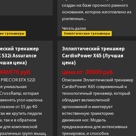
создан на базе прочного рамного
Прочитать
е
основания, которое изготовлено из
больше
усиленных...
о
Верхний
Прочитать
Читать далее
блок/
больше
кие тренажеры
Эллиптические тренажеры
Тяга
о
к
Вертикальная
поясу
еский тренажер
Эллиптический тренажер
/
Anyfit
X 532i Assurance
CardioPower X65 (Лучшая
горизонтальная
PS02-
учшая цена)
цена)
тяга
96
Hasttings
(Лучшая
 446970 руб.
Цена от: 30000 руб.
Digger
цена)
 PRECOR EFX 522i
Описание Эллиптический тренажер
HD026-
1
ся уникальная
CardioPower X65 современный и
(Лучшая
 CrossRamp, которая
технологичный тренажер, который
цена)
зменять угол наклона
обладает великолепной
пазоне от 15 до 40
эргономикой и имитирует
 так же крутить педали
естественную траекторию
м, так и в обратном
движения ног. Модель
и для комплексной
предназначена для интенсивных
 различных групп мышц,
тренировок, и способна