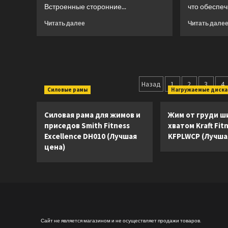
Встроенные сторонние...
что обеспеч
Прочитать
Читать далее
Читать дале
больше
о
Эллиптический
тренажер
Sole
Пагинация
Fitness
Назад
1
2
3
4
E35
Силовые рамы
Нагружаемые диск
записей
(2023)
(Лучшая
Силовая рама для жимов и
Жим от груди ш
цена)
приседов Smith Fitness
хватом Kraft Fit
Excellence DH010 (Лучшая
KFPLWCP (Лучша
цена)
Сайт не является магазином и не осуществляет продажи товаров.