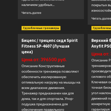
наличием удобных...
покрытых в
износостойк
Прочитать
Читать далее
больше
Читать дале
о
Приседания
Грузоблочные тренажеры
Грузоблочны
с
поясом
Бицепс / трицепс сидя Spirit
Верхний б
Impulse
SL7055
Fitness SP-4607 (Лучшая
Anyfit PS
(Лучшая
цена)
Цена от:
цена)
Цена от: 396500 руб.
Описание Pi
тренажеров
Описание Конструктивные
производит
особенности тренажера позволяют
силового об
обеспечить изолированную
Ключевая о
оптимальную нагрузку на мышцы на
точная био
всем диапазоне движения.
угол наклон
Тренажер предназначен как для
движений п
дома, так и для спортзала. Упор-
конкретную
подушка предназначена для
гарантируя 
обеспечения правильного