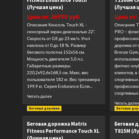
Fitness Endurance Touch
T1300M C
(Лучшая цена)
(Лучшая 
Цена от: 26990 руб.
Цена от:
Описание Консоль Touch XL -
Описание 
сенсорный экран диагональю 22”.
PRO – флаг
Скорость от 0,8 до 23 км/ч. Угол
профессион
наклона от 0 до 18 %. Размер
дорожка от
бегового полотна 152x56 см.
Bronze Gym
Мощность двигателя 5,0 л.с.
использова
Габаритные размеры
фитнес-клу
220,2x92,6x168,5 см. Макс. вес
клиентов, а
пользователя 182 кг. Вес тренажера
спортивных
199,9 кг. Серия Endurance Если...
профессион
спортивных 
Прочитать
Читать далее
больше
Читать дале
о
Беговые дорожки
Беговые до
Беговая
дорожка
Беговая дорожка Matrix
Беговая 
Matrix
Fitness Performance Touch XL
T815M (Л
Fitness
Endurance
(Лучшая цена)