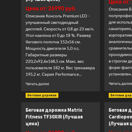
Цена от:
Touch
Цена от: 26990 руб.
Описание B
(Лучшая
цена)
полупрофес
Описание Консоль Premium LED -
для использ
улучшенный светодиодный
санаториях
дисплей. Скорость от 0,8 до 23 км/ч.
корпоративн
Угол наклона от 0 до 18 %. Размер
аналогичны
бегового полотна 152x56 см.
сравнитель
Мощность двигателя 5,0 л.с.
проходимос
Габаритные размеры
в строгом д
220,2x92,6x168,5 см. Макс. вес
форм-факто
пользователя 182 кг. Вес тренажера
установлен..
195,2 кг. Серия Performance...
Прочитать
Читать дале
Читать далее
больше
о
Беговые дорожки
Беговые до
Беговая
дорожка
Беговая дорожка Matrix
Беговая 
Matrix
Fitness TF30XIR (Лучшая
Cardiopo
Fitness
Performance
цена)
(Лучшая 
Touch