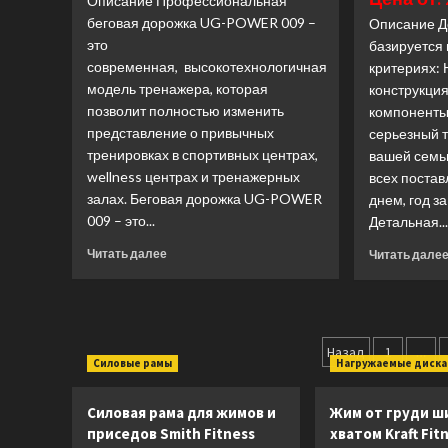
Описание Профессиональная
беговая дорожка UG-POWER 009 –
Описание Д
это
базируется
современная, высокотехнологичная
критериях
модель тренажера, которая
конструкци
позволит полностью изменить
компоненты
представление о привычных
серьезный т
тренировках в спортивных центрах,
вашей семьи
wellness центрах и тренажерных
всех постав
залах. Беговая дорожка UG-POWER
днем, год 
009 – это...
Детальная..
Прочитать
Читать далее
Читать дале
больше
о
Беговая
дорожка
Пагинац
Ultra
Назад
1
…
Силовые рамы
Нагружаемые диск
Gym
записей
UG-
POWER
Силовая рама для жимов и
Жим от груди ш
009
приседов Smith Fitness
хватом Kraft Fit
(Лучшая