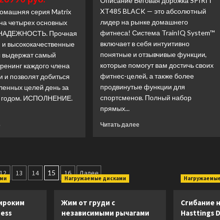
Описание Беговая дорожка SPIRIT
цена)
цена)
XT485 BLACK — это абсолютный
омашняя серия Matrix
лидер на рынке домашнего
 на четырех основных
фитнеса! Система TrainIQ System™
: НАДЕЖНОСТЬ. Прочная
включает в себя интуитивно
я и высококачественные
понятные и отзывчивые функции,
 выдержат самый
которые помогут вам достичь своих
ренинг каждого члена
фитнес-целей, а также более
 и позволят добиться
продвинутые функции для
ленных целей день за
спортсменов. Полный набор
за годом. ИСПОЛНЕНИЕ.
прямых...
.
Прочитать
Прочитать
Читать далее
е
больше
больше
о
о
Беговая
Беговая
дорожка
дорожка
ия
Spirit
Matrix
12
13
14
15
16
Далее
ами
Нагружаемые дисками
Нагружаемые
Fitness
Fitness
XT485
TF50XUR
(Лучшая
(Лучшая
ироким
Жим от груди с
Сгибание н
цена)
цена)
ness
независимыми рычагами
Hasttings 