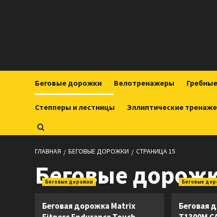
Перейти
к
содержимому
Беговые дорожки
Велотренажеры
Гребны
Степперы и лестницы
Эллиптические тренаж
ГЛАВНАЯ
БЕГОВЫЕ ДОРОЖКИ
СТРАНИЦА 15
Беговые дорож
Беговые дорожки
Беговые до
Беговая дорожка Matrix
Беговая 