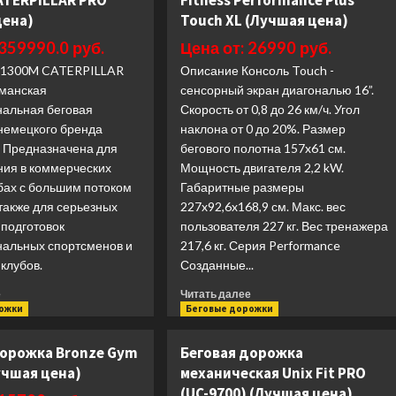
ATERPILLAR PRO
Fitness Performance Plus
цена)
Touch XL (Лучшая цена)
 359990.0 руб.
Цена от: 26990 руб.
T1300M CATERPILLAR
Описание Консоль Touch -
манская
сенсорный экран диагональю 16”.
альная беговая
Скорость от 0,8 до 26 км/ч. Угол
 немецкого бренда
наклона от 0 до 20%. Размер
. Предназначена для
бегового полотна 157x61 см.
ния в коммерческих
Мощность двигателя 2,2 kW.
бах с большим потоком
Габаритные размеры
 также для серьезных
227x92,6x168,9 см. Макс. вес
 подготовок
пользователя 227 кг. Вес тренажера
альных спортсменов и
217,6 кг. Серия Performance
клубов.
Созданные...
Прочитать
Прочитать
е
Читать далее
больше
больше
рожки
Беговые дорожки
о
о
Беговая
Беговая
дорожка Bronze Gym
Беговая дорожка
дорожка
дорожка
учшая цена)
механическая Unix Fit PRO
Bronze
Matrix
(UC-9700) (Лучшая цена)
Gym
Fitness