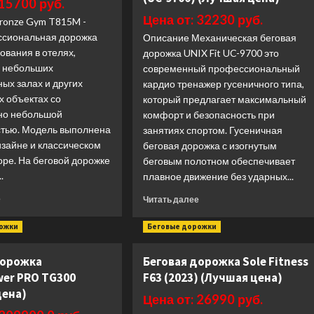
 15700 руб.
T1300M
Performance
Цена от: 32230 руб.
ronze Gym T815M -
CATERPILLAR
Plus
сиональная дорожка
PRO
Описание Механическая беговая
Touch
(Лучшая
XL
ования в отелях,
дорожка UNIX Fit UC-9700 это
цена)
(Лучшая
, небольших
современный профессиональный
цена)
ых залах и других
кардио тренажер гусеничного типа,
х объектах со
который предлагает максимальный
но небольшой
комфорт и безопасность при
тью. Модель выполнена
занятиях спортом. Гусеничная
изайне и классическом
беговая дорожка с изогнутым
ре. На беговой дорожке
беговым полотном обеспечивает
.
плавное движение без ударных...
Прочитать
Прочитать
е
Читать далее
больше
больше
о
о
рожки
Беговые дорожки
Беговая
Беговая
дорожка
дорожка
дорожка
Беговая дорожка Sole Fitness
Bronze
механическая
wer PRO TG300
F63 (2023) (Лучшая цена)
Gym
Unix
T815M
Fit
цена)
Цена от: 26990 руб.
(Лучшая
PRO