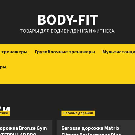
BODY-FIT
ТОВАРЫ ДЛЯ БОДИБИЛДИНГА И ФИТНЕСА.
е тренажеры
Грузоблочные тренажеры
Мультистанц
еры
ки
рожки
Беговые дорожки
дорожка Bronze Gym
Беговая дорожка Matrix