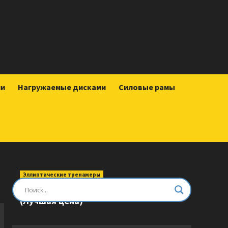
ии
Нагружаемые дисками
Силовые рамы
Эллиптические тренажеры
Эллиптический тренажер DFC E8745T
(Лучшая цена)