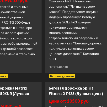
 209900.0 руб.
цена)
Описание F63 - Независимо
(UC-
9700)
оценена как ""Лучшая в своем
трогий и стильный
(Лучшая
классе"" Представляем новую и
ококачественной
цена)
модернизированную беговую
еговой дорожки
дорожку SOLE F63, которая
r PRO TG 300 будет
неизменно оценивается
треться в интерьере
многочисленными
ала любого фитнес-
потребительскими ресурсами и
ёжность конструкции
журналами как ""Беговая дорожка
рамы роботизированной
наилучшего качества в своем
ех деталей позволяет
ценовом диапазоне"". Компания
епрерывно и стабильно
SOLE...
Прочитать
Прочитать
Читать далее
е
больше
больше
о
о
рожки
Беговые дорожки
Беговая
Беговая
дорожка
дорожка
дорожка Matrix
Беговая дорожка Spirit
Sole
Cardiopower
F50XUR (Лучшая
Fitness XT485 (Лучшая цена)
Fitness
PRO
F63
TG300
Цена от: 10500 руб.
(2023)
(Лучшая
 26990 руб.
(Лучшая