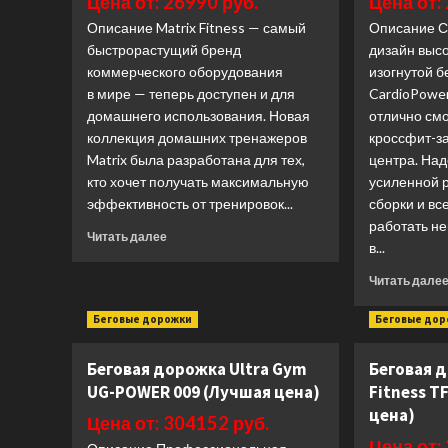
Цена от: 26990 руб.
Цена от:
XL
(Лучшая
Описание Matrix Fitness — самый
Описание С
цена)
быстрорастущий бренд
дизайн выс
коммерческого оборудования
изогнутой б
в мире — теперь доступен и для
CardioPowe
домашнего использования. Новая
отлично смо
коллекция домашних тренажеров
кроссфит-з
Matrix была разработана для тех,
центра. Над
кто хочет получать максимальную
усиленной 
эффективность от тренировок...
сборки и вс
работать н
Прочитать
Читать далее
в...
больше
о
Читать дале
Беговая
дорожка
Беговые дорожки
Беговые до
Matrix
Fitness
Беговая дорожка Ultra Gym
Беговая 
TF30XIR
(Лучшая
UG-POWER 009 (Лучшая цена)
Fitness T
цена)
цена)
Цена от: 304152 руб.
Цена от: